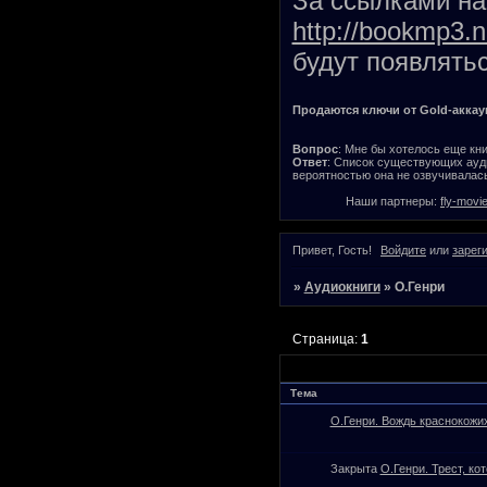
За ссылками на 
http://bookmp3.n
будут появлятьс
Продаются ключи от Gold-аккаунт
Вопрос
: Мне бы хотелось еще кни
Ответ
: Список существующих ауди
вероятностью она не озвучивалась
Наши партнеры:
fly-movi
Привет, Гость!
Войдите
или
зарег
»
Аудиокниги
»
О.Генри
Страница:
1
Тема
О.Генри. Вождь краснокожи
Закрыта
О.Генри. Трест, ко