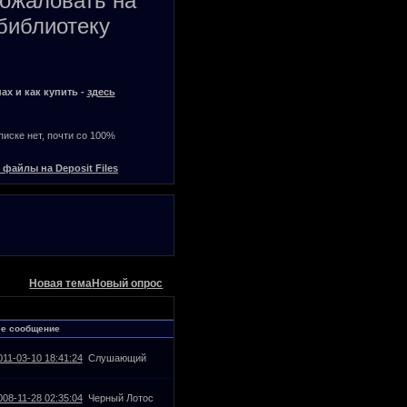
пожаловать на
библиотеку
ах и как купить -
здесь
списке нет, почти со 100%
 файлы на Deposit Files
Новая тема
Новый опрос
ее сообщение
011-03-10 18:41:24
Слушающий
008-11-28 02:35:04
Черный Лотос