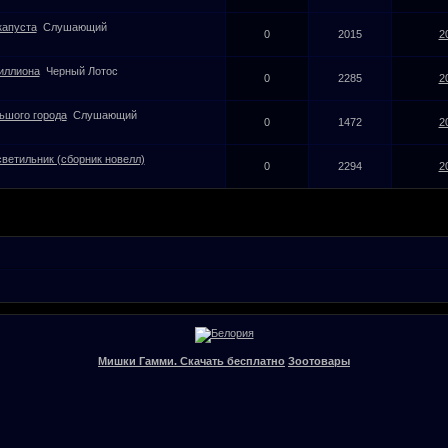
капуста
Слушающий
0
2015
2
иллиона
Черный Лотос
0
2285
2
льшого города
Слушающий
0
1472
2
светильник (сборник новелл)
0
2294
2
Мишки Гамми. Скачать бесплатно
Зоотовары