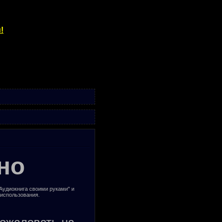
!
но
"Аудиокнига своими руками" и
 использования.