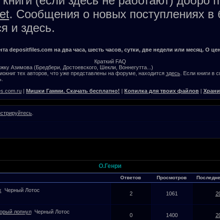
книги (если здесь не работают) добро 
et
. Сообщения о новых поступлениях в 
я и здесь.
а depositfiles.com на два часа, шесть часов, сутки, две недели или месяц. О цен
Краткий FAQ
жку Азимова (Бредбери, Достоевского, Шекли, Воннегутта...)
окниг тех авторов, что уже представлены на форуме, находится
здесь
. Если книги в 
.
es.com.ru
|
Мишки Гамми. Скачать бесплатно!
|
Копилка для твоих файлов
|
Храни
истрируйтесь
.
О.Генри
Ответов
Просмотров
Последн
х
Черный Лотос
2
1061
2
торый лопнул
Черный Лотос
0
1400
2