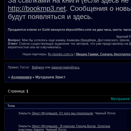
За ссылками на книги (если здесь не
http://bookmp3.net
. Сообщения о новы
будут появляться и здесь.
Продаются ключи от Gold-аккаунта depositfiles.com на два часа, шесть часо
Краткий 
Вопрос
: Мне бы хотелось еще книжку Азимова (Бредбери, Достоевского, Шекли, В
Ответ
: Список существующих аудиокниг тех авторов, что уже представлены на
вероятностью она не озвучивалась.
Наши партнеры:
fly-movies.com.ru
|
Мишки Гамми. Скачать бесплатно
Привет, Гость!
Войдите
или
зарегистрируйтесь
.
»
Аудиокниги
»
Мулдашев Эрнст
Страница:
1
Мулдашев 
Тема
Закрыта
Эрнст Мулдашев. От кого мы произошли
Черный Лотос
Закрыта
Эрнст Мулдашев - В поисках Города Богов. Золотые
пластины Харати
Черный Лотос