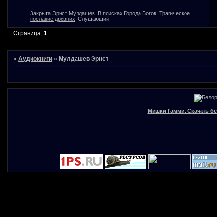
Закрыта
Эрнст Мулдашев. В поисках Города Богов. Трагическое
послание древних
Слушающий
Страница:
1
»
Аудиокниги
»
Мулдашев Эрнст
Мишки Гамми. Скачать бе