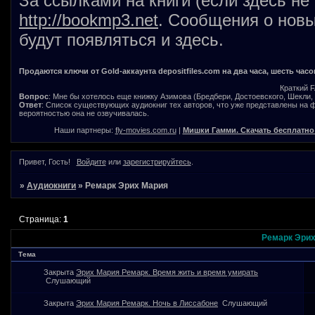
За ссылками на книги (если здесь не
http://bookmp3.net
. Сообщения о новы
будут появляться и здесь.
Продаются ключи от Gold-аккаунта depositfiles.com на два часа, шесть часо
Краткий 
Вопрос
: Мне бы хотелось еще книжку Азимова (Бредбери, Достоевского, Шекли, В
Ответ
: Список существующих аудиокниг тех авторов, что уже представлены на
вероятностью она не озвучивалась.
Наши партнеры:
fly-movies.com.ru
|
Мишки Гамми. Скачать бесплатно
Привет, Гость!
Войдите
или
зарегистрируйтесь
.
»
Аудиокниги
»
Ремарк Эрих Мария
Страница:
1
Ремарк Эрих
Тема
Закрыта
Эрих Мария Ремарк. Время жить и время умирать
Слушающий
Закрыта
Эрих Мария Ремарк. Ночь в Лиссабоне
Слушающий