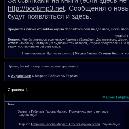
За ссылками на книги (если здесь не
http://bookmp3.net
. Сообщения о новы
будут появляться и здесь.
Продаются ключи от Gold-аккаунта depositfiles.com на два часа, шесть часо
Краткий 
Вопрос
: Мне бы хотелось еще книжку Азимова (Бредбери, Достоевского, Шекли, В
Ответ
: Список существующих аудиокниг тех авторов, что уже представлены на
вероятностью она не озвучивалась.
Наши партнеры:
fly-movies.com.ru
|
Мишки Гамми. Скачать бесплатно
Привет, Гость!
Войдите
или
зарегистрируйтесь
.
»
Аудиокниги
»
Маркес Габриэль Гарсиа
Страница:
1
Маркес Габриэ
Тема
Закрыта
Габриэль Гарсиа Маркес. Полковнику никто не пишет
Слушающий
Закрыта
Габриэль Гарсиа Маркес. Сто лет одиночества
Слушающий