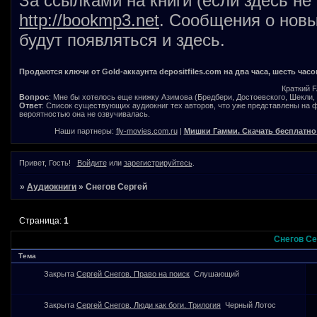
За ссылками на книги (если здесь не
http://bookmp3.net
. Сообщения о новы
будут появляться и здесь.
Продаются ключи от Gold-аккаунта depositfiles.com на два часа, шесть часо
Краткий 
Вопрос
: Мне бы хотелось еще книжку Азимова (Бредбери, Достоевского, Шекли, В
Ответ
: Список существующих аудиокниг тех авторов, что уже представлены на
вероятностью она не озвучивалась.
Наши партнеры:
fly-movies.com.ru
|
Мишки Гамми. Скачать бесплатно
Привет, Гость!
Войдите
или
зарегистрируйтесь
.
»
Аудиокниги
»
Снегов Сергей
Страница:
1
Снегов Се
Тема
Закрыта
Сергей Снегов. Право на поиск
Слушающий
Закрыта
Сергей Снегов. Люди как боги. Трилогия
Черный Лотос