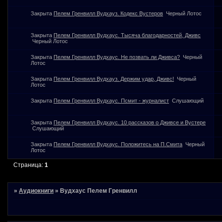
Закрыта
Пелем Гренвилл Вудхауз. Кодекс Вустеров
Черный Лотос
Закрыта
Пелем Гренвилл Вудхаус. Тысяча благодарностей, Дживс
Черный Лотос
Закрыта
Пелем Гренвилл Вудхаус. Не позвать ли Дживса?
Черный
Лотос
Закрыта
Пелем Гренвилл Вудхауз. Держим удар, Дживс!
Черный
Лотос
Закрыта
Пелем Гренвилл Вудхаус. Псмит - журналист
Слушающий
Закрыта
Пелем Гренвилл Вудхаус. 10 рассказов о Дживсе и Вустере
Слушающий
Закрыта
Пелем Гренвилл Вудхаус. Положитесь на П.Смита
Черный
Лотос
Страница:
1
»
Аудиокниги
»
Вудхаус Пелем Гренвилл