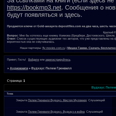
За ссылками на книги (если здесь не
https://bookmp3.net
. Сообщения о нов
будут появляться и здесь.
Продаются ключи от Gold-аккаунта depositfiles.com на два часа, шесть часо
Краткий 
Вопрос
: Мне бы хотелось еще книжку Азимова (Бредбери, Достоевского, Шекли, В
Ответ
: Список существующих аудиокниг тех авторов, что уже представлены на
вероятностью она не озвучивалась.
Наши партнеры:
fly-movies.com.ru
|
Мишки Гамми. Скачать бесплатно
Привет, Гость!
Войдите
или
зарегистрируйтесь
.
»
Аудиокниги
»
Вудхаус Пелем Гренвилл
Страница:
1
Вудхаус Пелем
Тема
Закрыта
Пелем Гренвилл Вудхауз. Мистер Муллинер
Слушающий
Закрыта
Пелем Гренвилл Вудхауз. Вудхауз и война
Слушающий