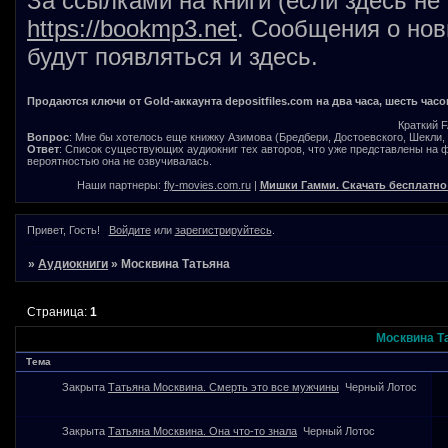
За ссылками на книги (если здесь не
https://bookmp3.net
. Сообщения о нов
будут появляться и здесь.
Продаются ключи от Gold-аккаунта depositfiles.com на два часа, шесть часо
Краткий 
Вопрос
: Мне бы хотелось еще книжку Азимова (Бредбери, Достоевского, Шекли, В
Ответ
: Список существующих аудиокниг тех авторов, что уже представлены на
вероятностью она не озвучивалась.
Наши партнеры:
fly-movies.com.ru
|
Мишки Гамми. Скачать бесплатно
Привет, Гость!
Войдите
или
зарегистрируйтесь
.
»
Аудиокниги
»
Москвина Татьяна
Страница:
1
Москвина Т
Тема
Закрыта
Татьяна Москвина. Смерть это все мужчины
Черный Лотос
Закрыта
Татьяна Москвина. Она что-то знала
Черный Лотос