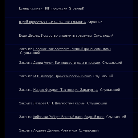
Елена Кузина - НЛП по-русски
SтранниK
Юрий Щербатых ПСИХОЛОГИЯ ОБМАНА
SтранниK
Бодо Шефер. Искусство управлять временем
Слушающий
Закрыта
Савенок. Как составить личный финансовы план
Слушающий
Закрыта
Дэвид Аллен. Как привести дела в порядок
Слушающий
Закрыта
М.Р.Гинзбург. Эрикссоновский гипноз
Слушающий
Закрыта
Ницше Фридрих. Так говорил Заратустра
Слушающий
Закрыта
Лазарев С.Н. Диагностика кармы
Слушающий
Закрыта
Кийосаки Роберт. Богатый папа, бедный папа
Слушающий
Закрыта
Андреев Даниил. Роза мира
Слушающий