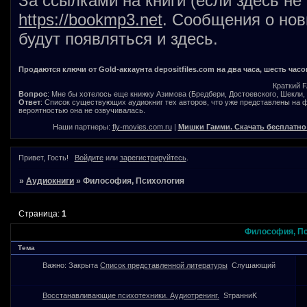
За ссылками на книги (если здесь не
https://bookmp3.net
. Сообщения о нов
будут появляться и здесь.
Продаются ключи от Gold-аккаунта depositfiles.com на два часа, шесть часо
Краткий 
Вопрос
: Мне бы хотелось еще книжку Азимова (Бредбери, Достоевского, Шекли, В
Ответ
: Список существующих аудиокниг тех авторов, что уже представлены на
вероятностью она не озвучивалась.
Наши партнеры:
fly-movies.com.ru
|
Мишки Гамми. Скачать бесплатно
Привет, Гость!
Войдите
или
зарегистрируйтесь
.
»
Аудиокниги
»
Философия, Психология
Страница:
1
Философия, П
Тема
Важно:
Закрыта
Список представленной литературы
Слушающий
Восстанавливающие психотехники. Аудиотренинг.
SтранниK