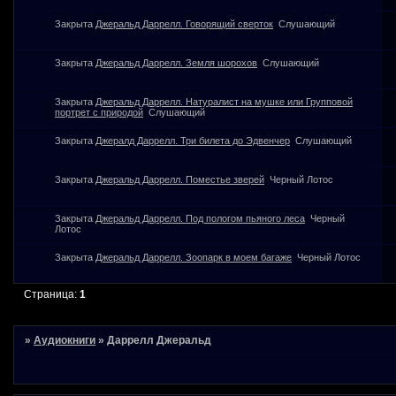
Закрыта
Джеральд Даррелл. Говорящий сверток
Слушающий
Закрыта
Джеральд Даррелл. Земля шорохов
Слушающий
Закрыта
Джеральд Даррелл. Натуралист на мушке или Групповой
портрет с природой
Слушающий
Закрыта
Джералд Даррелл. Три билета до Эдвенчер
Слушающий
Закрыта
Джеральд Даррелл. Поместье зверей
Черный Лотос
Закрыта
Джеральд Даррелл. Под пологом пьяного леса
Черный
Лотос
Закрыта
Джеральд Даррелл. Зоопарк в моем багаже
Черный Лотос
Страница:
1
»
Аудиокниги
»
Даррелл Джеральд