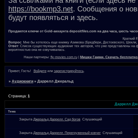
За ссылками на книги (если здесь не
https://bookmp3.net
. Сообщения о нов
будут появляться и здесь.
Продаются ключи от Gold-аккаунта depositfiles.com на два часа, шесть часо
Краткий 
Вопрос
: Мне бы хотелось еще книжку Азимова (Бредбери, Достоевского, Шекли, В
Ответ
: Список существующих аудиокниг тех авторов, что уже представлены на
вероятностью она не озвучивалась.
Наши партнеры:
fly-movies.com.ru
|
Мишки Гамми. Скачать бесплатно
Привет, Гость!
Войдите
или
зарегистрируйтесь
.
»
Аудиокниги
»
Даррелл Джеральд
Страница:
1
Даррелл Дж
Тема
Закрыта
Джеральд Даррелл. Сад богов
Слушающий
Закрыта
Джеральд Даррелл. Перегруженный ковчег
Слушающий