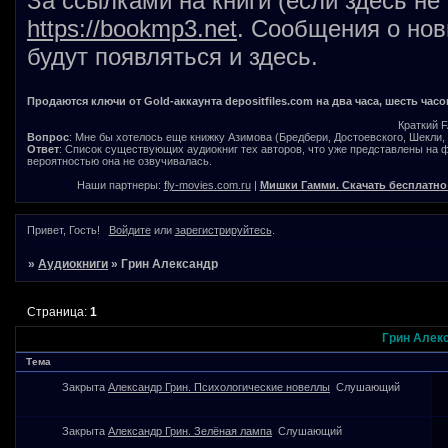
За ссылками на книги (если здесь не
https://bookmp3.net
. Сообщения о нов
будут появляться и здесь.
Продаются ключи от Gold-аккаунта depositfiles.com на два часа, шесть часо
Краткий 
Вопрос
: Мне бы хотелось еще книжку Азимова (Бредбери, Достоевского, Шекли, В
Ответ
: Список существующих аудиокниг тех авторов, что уже представлены на
вероятностью она не озвучивалась.
Наши партнеры:
fly-movies.com.ru
|
Мишки Гамми. Скачать бесплатно
Привет, Гость!
Войдите
или
зарегистрируйтесь
.
»
Аудиокниги
»
Грин Александр
Страница:
1
Грин Алек
Тема
Закрыта
Александр Грин. Психологические новеллы
Слушающий
Закрыта
Александр Грин. Зелёная лампа
Слушающий