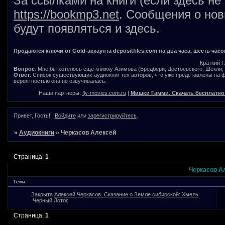
За ссылками на книги (если здесь не
https://bookmp3.net
. Сообщения о нов
будут появляться и здесь.
Продаются ключи от Gold-аккаунта depositfiles.com на два часа, шесть часо
Краткий 
Вопрос
: Мне бы хотелось еще книжку Азимова (Бредбери, Достоевского, Шекли, В
Ответ
: Список существующих аудиокниг тех авторов, что уже представлены на
вероятностью она не озвучивалась.
Наши партнеры:
fly-movies.com.ru
|
Мишки Гамми. Скачать бесплатно
Привет, Гость!
Войдите
или
зарегистрируйтесь
.
»
Аудиокниги
»
Черкасов Алексей
Страница:
1
Черкасов А
Тема
Закрыта
Алексей Черкасов. Сказание о Земле сибирской: Хмель
Черный Лотос
Страница:
1