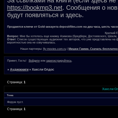
За ссылками на книги (если здесь не
https://bookmp3.net
. Сообщения о нов
будут появляться и здесь.
Продаются ключи от Gold-аккаунта depositfiles.com на два часа, шесть часо
Краткий 
Вопрос
: Мне бы хотелось еще книжку Азимова (Бредбери, Достоевского, Шекли, В
Ответ
: Список существующих аудиокниг тех авторов, что уже представлены на
вероятностью она не озвучивалась.
Наши партнеры:
fly-movies.com.ru
|
Мишки Гамми. Скачать бесплатно
Привет, Гость!
Войдите
или
зарегистрируйтесь
.
»
Аудиокниги
»
Хаксли Олдос
Страница:
1
Хаксли О
Тема
Форум пуст.
Страница:
1