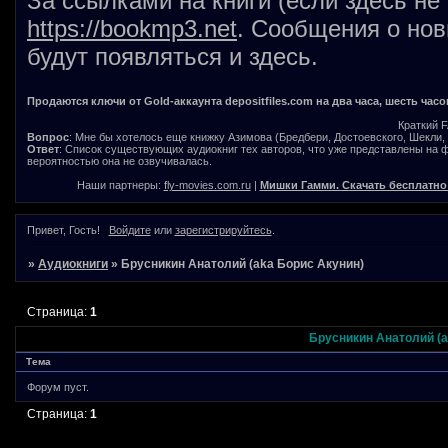
За ссылками на книги (если здесь не
https://bookmp3.net
. Сообщения о нов
будут появляться и здесь.
Продаются ключи от Gold-аккаунта depositfiles.com на два часа, шесть часо
Краткий 
Вопрос
: Мне бы хотелось еще книжку Азимова (Бредбери, Достоевского, Шекли, В
Ответ
: Список существующих аудиокниг тех авторов, что уже представлены на
вероятностью она не озвучивалась.
Наши партнеры:
fly-movies.com.ru
|
Мишки Гамми. Скачать бесплатно
Привет, Гость!
Войдите
или
зарегистрируйтесь
.
»
Аудиокниги
»
Брусникин Анатолий (aka Борис Акунин)
Страница:
1
Брусникин Анатолий (a
Тема
Форум пуст.
Страница:
1