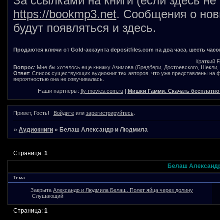
За ссылками на книги (если здесь не
https://bookmp3.net
. Сообщения о нов
будут появляться и здесь.
Продаются ключи от Gold-аккаунта depositfiles.com на два часа, шесть часо
Краткий 
Вопрос
: Мне бы хотелось еще книжку Азимова (Бредбери, Достоевского, Шекли, В
Ответ
: Список существующих аудиокниг тех авторов, что уже представлены на
вероятностью она не озвучивалась.
Наши партнеры:
fly-movies.com.ru
|
Мишки Гамми. Скачать бесплатно
Привет, Гость!
Войдите
или
зарегистрируйтесь
.
»
Аудиокниги
»
Белаш Александр и Людмила
Страница:
1
Белаш Александ
Тема
Закрыта
Александр и Людмила Белаш. Полет яйца через долину
Слушающий
Страница:
1