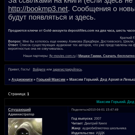
За ссылками на книги (если здесь не
http://bookmp3.net
. Сообщения о новы
будут появляться и здесь.
Продаются ключи от Gold-аккаунта depositfiles.com на два часа, шесть часо
Краткий 
Вопрос
: Мне бы хотелось еще книжку Азимова (Бредбери, Достоевского, Шекли, В
Ответ
: Список существующих аудиокниг тех авторов, что уже представлены на
вероятностью она не озвучивалась.
Наши партнеры:
fly-movies.com.ru
|
Мишки Гамми. Скачать бесплатно
Привет, Гость!
Войдите
или
зарегистрируйтесь
.
»
Аудиокниги
»
Горький Максим
»
Максим Горький. Дед Архип и Леньк
Страница:
1
Максим Горький. Дед
Слушающий
Поделиться
2010-04-01 15:47:49
Администратор
Год выпуска
: 2007
Читает
: Дмитрий Кинге
Жанр
: аудиобиблиотека школьника
Издательство
: ИДДК