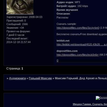
Аудио кодек
: MP3
Битрейт аудио
: 192 kbps
Время звучания
:
Описание
:
Зарегистрирован
: 2008-04-03
Рассказы
Приглашений:
0
Скачать sample:
Сообщений:
1566
Уважение:
+34
http://depositfiles.com/files/3zciyrbn0
(1.9 
Провел на форуме:
Бесплатно скачать/Free download аудиок
7 дней 0 часов
Последний визит:
letitbit.net
2014-12-18 21:57:44
http://letitbit.net/download/4520.43b26 … a.r
depositfiles.com
http://depositfiles.com/files/inck0n6rr
(68.3 
0
Страница:
1
»
Аудиокниги
»
Горький Максим
»
Максим Горький. Дед Архип и Леньк
Мишки Гамми. Скачать бе