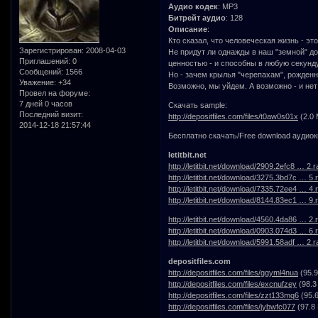
Аудио кодек
: MP3
Битрейт аудио
: 128
Описание
:
Кто сказал, что человеческая жизнь - эт
Зарегистрирован
: 2008-04-03
Не придут ли однажды в наш "земной" д
Приглашений:
0
ценностью - и способны в любую секунду
Сообщений:
1566
Но - зачем крылья "черепахам", рожден
Уважение:
+34
Возможно, мы уйдем. А возможно - и нет
Провел на форуме:
7 дней 0 часов
Скачать sample:
Последний визит:
http://depositfiles.com/files/t0aw0s01x
(2.0 
2014-12-18 21:57:44
Бесплатно скачать/Free download аудиок
letitbit.net
http://letitbit.net/download/2909.2efc8 … 2.r
http://letitbit.net/download/3275.3bd7c … 5.r
http://letitbit.net/download/7335.72ee4 … 4.r
http://letitbit.net/download/8144.83ec1 … 9.r
http://letitbit.net/download/4560.4da86 … 2.r
http://letitbit.net/download/0903.074d3 … 6.r
http://letitbit.net/download/5991.58adf … 2.r
depositfiles.com
http://depositfiles.com/files/ggyml4nua
(95.9
http://depositfiles.com/files/excnufzey
(98.3
http://depositfiles.com/files/zzt133mq6
(95.
http://depositfiles.com/files/jybwfc077
(97.8