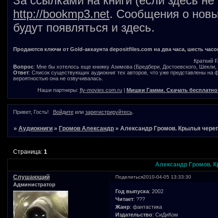
За ссылками на книги (если здесь не
http://bookmp3.net
. Сообщения о новы
будут появляться и здесь.
Продаются ключи от Gold-аккаунта depositfiles.com на два часа, шесть часо
Краткий 
Вопрос
: Мне бы хотелось еще книжку Азимова (Бредбери, Достоевского, Шекли, В
Ответ
: Список существующих аудиокниг тех авторов, что уже представлены на
вероятностью она не озвучивалась.
Наши партнеры:
fly-movies.com.ru
|
Мишки Гамми. Скачать бесплатно
Привет, Гость!
Войдите
или
зарегистрируйтесь
.
»
Аудиокниги
»
Громов Александр
»
Александр Громов. Крылья чере
Страница:
1
Александр Громов. К
Слушающий
Поделиться
2010-04-05 13:33:30
Администратор
Год выпуска
: 2002
Читает
: ???
Жанр
: фантастика
Издательство
: СиДиКом