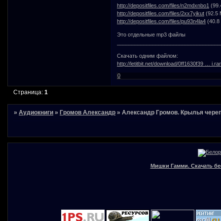
http://depositfiles.com/files/n2mdxnbo1
(99.
http://depositfiles.com/files/2xx7yikut
(92.5 
http://depositfiles.com/files/pu93n4la4
(40.8
Это отдельные mp3 файлы
___________________________________
Скачать одним файлом:
http://letitbit.net/download/0ff1630f39 … i.rar
0
Страница:
1
»
Аудиокниги
»
Громов Александр
»
Александр Громов. Крылья чере
Мишки Гамми. Скачать бе