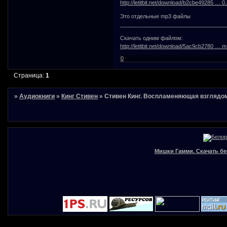
http://letitbit.net/download/b2cbe49285 … 0.
Это отдельные mp3 файлы
___________________________________
Скачать одним файлом:
http://letitbit.net/download/5ac9cb2780 … m.
0
Страница:
1
»
Аудиокниги
»
Кинг Стивен
»
Стивен Кинг. Воспламеняющая взглядо
Мишки Гамми. Скачать бе