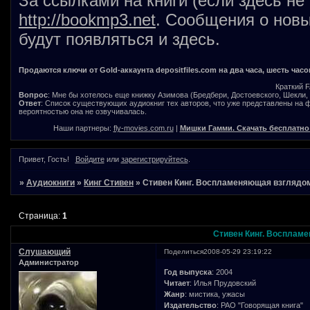
За ссылками на книги (если здесь не
http://bookmp3.net
. Сообщения о новы
будут появляться и здесь.
Продаются ключи от Gold-аккаунта depositfiles.com на два часа, шесть часо
Краткий 
Вопрос
: Мне бы хотелось еще книжку Азимова (Бредбери, Достоевского, Шекли, В
Ответ
: Список существующих аудиокниг тех авторов, что уже представлены на
вероятностью она не озвучивалась.
Наши партнеры:
fly-movies.com.ru
|
Мишки Гамми. Скачать бесплатно
Привет, Гость!
Войдите
или
зарегистрируйтесь
.
»
Аудиокниги
»
Кинг Стивен
»
Стивен Кинг. Воспламеняющая взглядо
Страница:
1
Стивен Кинг. Восплам
Слушающий
Поделиться
2008-05-29 23:19:22
Администратор
Год выпуска
: 2004
Читает
: Илья Прудовский
Жанр
: мистика, ужасы
Издательство
: РАО "Говорящая книга"