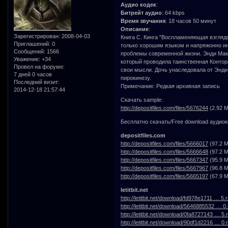
Аудио кодек
:
Битрейт аудио
: 64 kbps
Время звучания
: 18 часов 50 минут
Описание
:
Зарегистрирован
: 2008-04-03
Книга С. Кинга "Воспламеняющая взглядо
Приглашений:
0
только хорошим языком и напряжонно ин
Сообщений:
1566
проблемы современной жизни. Энди Макг
Уважение:
+34
который проводила таинственная Контор
Провел на форуме:
свои мысли. Дочь унаследовала от Энди т
7 дней 0 часов
пирокинезу.
Последний визит:
Примечание: Редкая архивная запись
2014-12-18 21:57:44
Скачать sample:
http://depositfiles.com/files/5676244
(2.92 M
Бесплатно скачать/Free download аудио
depositfiles.com
http://depositfiles.com/files/5666017
(97.2 M
http://depositfiles.com/files/5666648
(97.2 M
http://depositfiles.com/files/5667347
(95.9 M
http://depositfiles.com/files/5667967
(96.8 M
http://depositfiles.com/files/5665197
(67.9 M
letitbit.net
http://letitbit.net/download/fd978e1711 … 5.r
http://letitbit.net/download/5646885532 … 0.
http://letitbit.net/download/0fa8727143 … 5.r
http://letitbit.net/download/90df1d2216 … 0.r