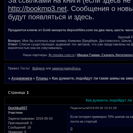
За ссылками на книги (если здесь не
http://bookmp3.net
. Сообщения о новы
будут появляться и здесь.
Продаются ключи от Gold-аккаунта depositfiles.com на два часа, шесть часо
Краткий 
Вопрос
: Мне бы хотелось еще книжку Азимова (Бредбери, Достоевского, Шекли, В
Ответ
: Список существующих аудиокниг тех авторов, что уже представлены на
вероятностью она не озвучивалась.
Наши партнеры:
fly-movies.com.ru
|
Мишки Гамми. Скачать бесплатно
Привет, Гость!
Войдите
или
зарегистрируйтесь
.
»
Аудиокниги
»
Планы
»
Как думаете, подойдут ли такие шины на зим
Страница:
1
Как думаете, подойдут ли
Goshka007
Поделиться
2019-05-30 15:31:28
Участник
Если потерял примерно 70% шипов на ка
Зарегистрирован
: 2019-05-03
почти не стертый.
Приглашений:
0
Сообщений:
18
0
Уважение:
0