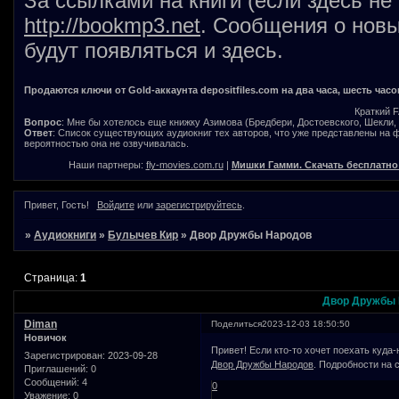
За ссылками на книги (если здесь не
http://bookmp3.net
. Сообщения о новы
будут появляться и здесь.
Продаются ключи от Gold-аккаунта depositfiles.com на два часа, шесть часо
Краткий 
Вопрос
: Мне бы хотелось еще книжку Азимова (Бредбери, Достоевского, Шекли, В
Ответ
: Список существующих аудиокниг тех авторов, что уже представлены на
вероятностью она не озвучивалась.
Наши партнеры:
fly-movies.com.ru
|
Мишки Гамми. Скачать бесплатно
Привет, Гость!
Войдите
или
зарегистрируйтесь
.
»
Аудиокниги
»
Булычев Кир
»
Двор Дружбы Народов
Страница:
1
Двор Дружбы
Diman
Поделиться
2023-12-03 18:50:50
Новичок
Привет! Если кто-то хочет поехать куда
Зарегистрирован
: 2023-09-28
Двор Дружбы Народов
. Подробности на 
Приглашений:
0
Сообщений:
4
0
Уважение:
0