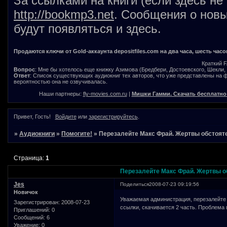
За ссылками на книги (если здесь не
http://bookmp3.net
. Сообщения о новы
будут появляться и здесь.
Продаются ключи от Gold-аккаунта depositfiles.com на два часа, шесть часо
Краткий 
Вопрос
: Мне бы хотелось еще книжку Азимова (Бредбери, Достоевского, Шекли, В
Ответ
: Список существующих аудиокниг тех авторов, что уже представлены на
вероятностью она не озвучивалась.
Наши партнеры:
fly-movies.com.ru
|
Мишки Гамми. Скачать бесплатно
Привет, Гость!
Войдите
или
зарегистрируйтесь
.
»
Аудиокниги
»
Помогите!
»
Перезалейте Макс Фрай. Жертвы обстоят
Страница:
1
Перезалейте Макс Фрай. Жертвы о
Jes
Поделиться
2008-07-23 09:19:56
Новичок
Уважаемая администрация, перезалейте 
Зарегистрирован
: 2008-07-23
ссылки, скачивается 2 часть. Проблема п
Приглашений:
0
Сообщений:
6
Уважение:
0