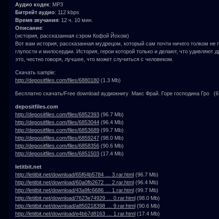
Аудио кодек
: MP3
Битрейт аудио
: 112 kbps
Время звучания
: 12 ч. 10 мин.
Описание
:
(история, рассказанная сэром Кофой Йохом)
Вот вам история, рассказанная мудрецом, который сам почти ничего толком не п
глупости и милосердии. История, герои которой только и делают, что удивляют др
это, честно говоря, лучшее, что может случиться с человеком.
Скачать sample:
http://depositfiles.com/files/6880180
(1.3 Mb)
Бесплатно скачать/Free download аудиокнигу Макс Фрай. Горе господина Гро (6 
depositfiles.com
http://depositfiles.com/files/6852393
(96.7 Mb)
http://depositfiles.com/files/6853044
(96.4 Mb)
http://depositfiles.com/files/6853689
(99.7 Mb)
http://depositfiles.com/files/6859247
(98.0 Mb)
http://depositfiles.com/files/6858356
(90.6 Mb)
http://depositfiles.com/files/6851503
(17.4 Mb)
letitbit.net
http://letitbit.net/download/65f64b5784 … 3.rar.html
(96.7 Mb)
http://letitbit.net/download/60a0fb2672 … 2.rar.html
(96.4 Mb)
http://letitbit.net/download/43a9fc6686 … 1.rar.html
(99.7 Mb)
http://letitbit.net/download/7623e74929 … 0.rar.html
(98.0 Mb)
http://letitbit.net/download/a850218398 … 9.rar.html
(90.6 Mb)
http://letitbit.net/download/e4bb7d8163 … 1.rar.html
(17.4 Mb)