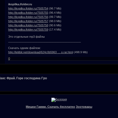
ikopilka.ifolder.ru
http://ikopilka.ifolder.ru/7505754
(96.7 Mb)
http://ikopilka.ifolder.ru/7505755
(96.4 Mb)
http://ikopilka.ifolder.ru/7505756
(99.7 Mb)
http://ikopilka.ifolder.ru/7505757
(98.0 Mb)
http://ikopilka.ifolder.ru/7505758
(90.6 Mb)
http://ikopilka.ifolder.ru/7505759
(17.4 Mb)
Это отдельные mp3 файлы
______________________________________________
Скачать одним файлом:
http://letitbit.net/download/624c0b5963 … o.rar.html
(498.9 Mb)
0
акс Фрай. Горе господина Гро
Мишки Гамми. Скачать бесплатно
Зоотовары