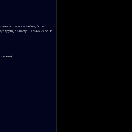
онял. История о любви, боли,
уг друга, а иногда – самих себя. И
частей):