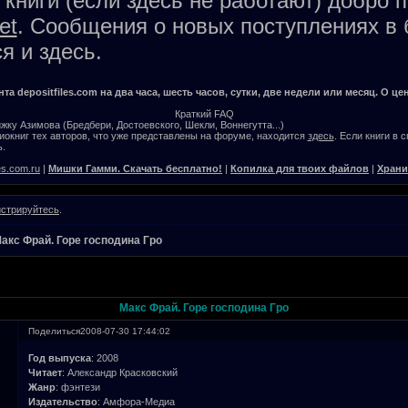
книги (если здесь не работают) добро 
et
. Сообщения о новых поступлениях в 
я и здесь.
а depositfiles.com на два часа, шесть часов, сутки, две недели или месяц. О цен
Краткий FAQ
жку Азимова (Бредбери, Достоевского, Шекли, Воннегутта...)
окниг тех авторов, что уже представлены на форуме, находится
здесь
. Если книги в 
.
es.com.ru
|
Мишки Гамми. Скачать бесплатно!
|
Копилка для твоих файлов
|
Храни
истрируйтесь
.
акс Фрай. Горе господина Гро
Макс Фрай. Горе господина Гро
Поделиться
2008-07-30 17:44:02
Год выпуска
: 2008
Читает
: Александр Красковский
Жанр
: фэнтези
Издательство
: Амфора-Медиа