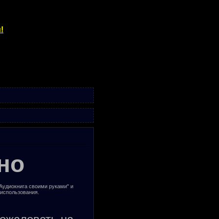
!
но
"Аудиокнига своими руками" и
 использования.