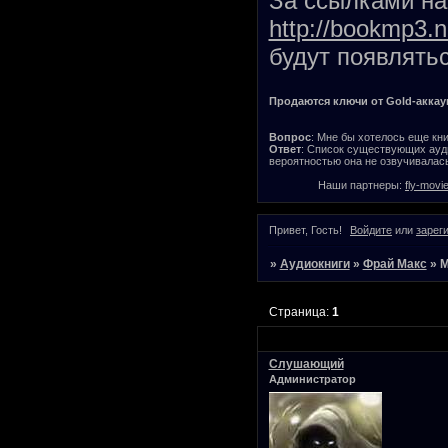
За ссылками на 
http://bookmp3.n
будут появлятьс
Продаются ключи от Gold-аккаунт
Вопрос
: Мне бы хотелось еще кни
Ответ
: Список существующих ауди
вероятностью она не озвучивалась
Наши партнеры:
fly-movi
Привет, Гость!
Войдите
или
зарег
»
Аудиокниги
»
Фрай Макс
»
М
Страница:
1
Слушающий
Администратор