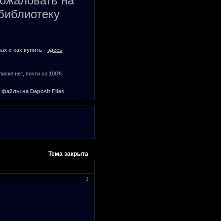
пожаловать на
библиотеку
ах и как купить -
здесь
списке нет, почти со 100%
 файлы на Deposit Files
Тема закрыта
1