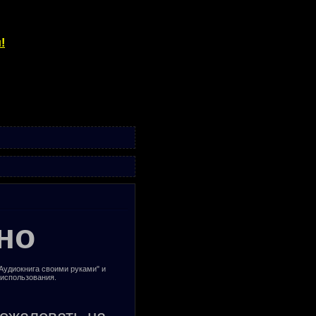
!
но
"Аудиокнига своими руками" и
 использования.