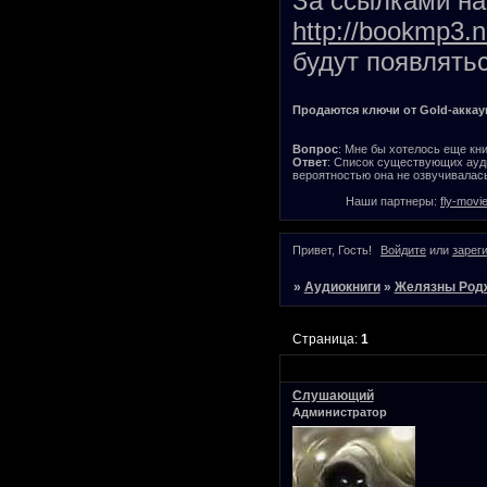
За ссылками на 
http://bookmp3.n
будут появлятьс
Продаются ключи от Gold-аккаунт
Вопрос
: Мне бы хотелось еще кни
Ответ
: Список существующих ауди
вероятностью она не озвучивалась
Наши партнеры:
fly-movi
Привет, Гость!
Войдите
или
зарег
»
Аудиокниги
»
Желязны Род
Страница:
1
Слушающий
Администратор