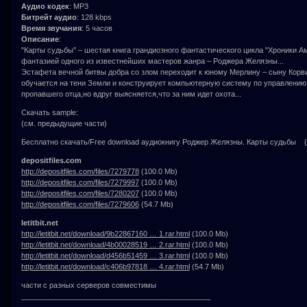
Аудио кодек
: MP3
Битрейт аудио
: 128 kbps
Время звучания
: 5 часов
Описание
:
"Карты судьбы" – шестая книга грандиозного фантастического цикла "Хроники А
фантазией одного из известнейших мастеров жанра – Роджера Желязны...
Эстафета вечной битвы добра со злом переходит к юному Мерлину – сыну Корв
обучается на тени Земли и конструирует компьютерную систему по управлению
пропавшего отца,но вдруг выясняется,что за ним идет охота...
Скачать sample:
(см. предыдущие части)
Бесплатно скачать/Free download аудиокнигу Роджер Желязны. Карты судьбы (4
depositfiles.com
http://depositfiles.com/files/7279778
(100.0 Mb)
http://depositfiles.com/files/7279997
(100.0 Mb)
http://depositfiles.com/files/7280207
(100.0 Mb)
http://depositfiles.com/files/7279606
(54.7 Mb)
letitbit.net
http://letitbit.net/download/9b22867160 … 1.rar.html
(100.0 Mb)
http://letitbit.net/download/4b00028519 … 2.rar.html
(100.0 Mb)
http://letitbit.net/download/d456b51459 … 3.rar.html
(100.0 Mb)
http://letitbit.net/download/c406b97818 … 4.rar.html
(54.7 Mb)
части с разных серверов совместимы
______________________________________________