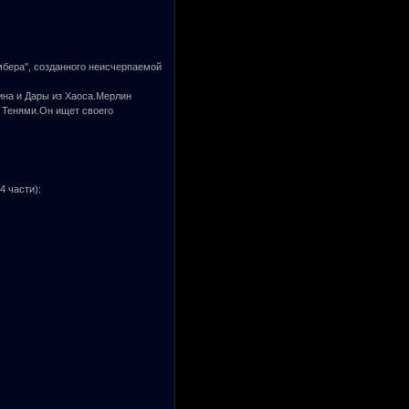
мбера", созданного неисчерпаемой
ина и Дары из Хаоса.Мерлин
 Тенями.Он ищет своего
 части):