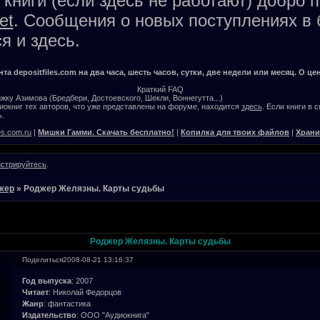
книги (если здесь не работают) добро 
et
. Сообщения о новых поступлениях в 
я и здесь.
а depositfiles.com на два часа, шесть часов, сутки, две недели или месяц. О цен
Краткий FAQ
жку Азимова (Бредбери, Достоевского, Шекли, Воннегутта...)
окниг тех авторов, что уже представлены на форуме, находится
здесь
. Если книги в 
.
es.com.ru
|
Мишки Гамми. Скачать бесплатно!
|
Копилка для твоих файлов
|
Храни
истрируйтесь
.
жер
»
Роджер Желязны. Карты судьбы
Роджер Желязны. Карты судьбы
Поделиться
2008-08-21 13:16:37
Год выпуска
: 2007
Читает
: Николай Федорцов
Жанр
: фантастика
Издательство
: ООО "Аудиокнига"