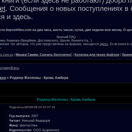
книги (если здесь не работают) добро 
et
. Сообщения о новых поступлениях в 
я и здесь.
а depositfiles.com на два часа, шесть часов, сутки, две недели или месяц. О цен
Краткий FAQ
жку Азимова (Бредбери, Достоевского, Шекли, Воннегутта...)
окниг тех авторов, что уже представлены на форуме, находится
здесь
. Если книги в 
.
es.com.ru
|
Мишки Гамми. Скачать бесплатно!
|
Копилка для твоих файлов
|
Храни
истрируйтесь
.
жер
»
Роджер Желязны - Кровь Амбера
Роджер Желязны - Кровь Амбера
Поделиться
2008-08-24 02:07:16
Год выпуска
: 2007
Читает
: Николай Федорцов
Жанр
: фантастика
Издательство
: ООО Аудиокнига