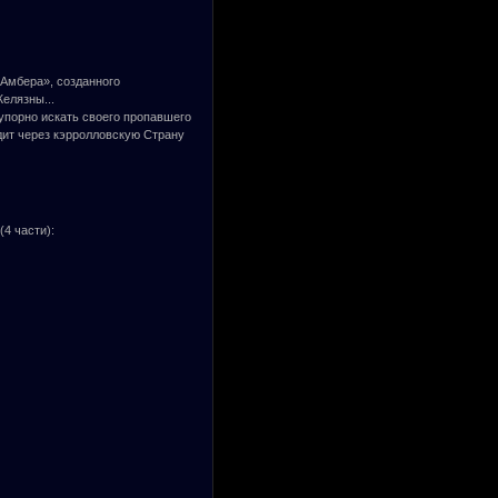
 Амбера», созданного
елязны...
 упорно искать своего пропавшего
одит через кэрролловскую Страну
4 части):