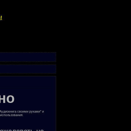
!
но
"Аудиокнига своими руками" и
 использования.