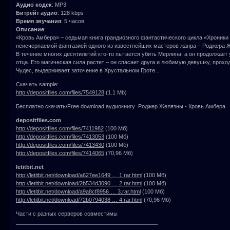
Аудио кодек
: MP3
Битрейт аудио
: 128 kbps
Время звучания
: 5 часов
Описание
:
«Кровь Амбера» – седьмая книга грандиозного фантастического цикла «Хроники
неисчерпаемой фантазией одного из известнейших мастеров жанра – Роджера Ж
В течение многих десятилетий кто-то пытается убить Mерлина, а он продолжает
отца. Его магическая сила растет – он спасает друга и любимую девушку, прох
Чудес, выдерживает заточение в Хрустальном Гроте...
Скачать sample:
http://depositfiles.com/files/7549128
(1.1 Mb)
Бесплатно скачать/Free download аудиокнигу Роджер Желязны - Кровь Амбера (
depositfiles.com
http://depositfiles.com/files/7411982
(100 Мб)
http://depositfiles.com/files/7413053
(100 Мб)
http://depositfiles.com/files/7413430
(100 Мб)
http://depositfiles.com/files/7414065
(70,96 Мб)
letitbit.net
http://letitbit.net/download/a627ee1649 … 1.rar.html
(100 Мб)
http://letitbit.net/download/2b534d3090 … 2.rar.html
(100 Мб)
http://letitbit.net/download/a9a8cf8956 … 3.rar.html
(100 Мб)
http://letitbit.net/download/72b0794038 … 4.rar.html
(70,96 Мб)
Части с разных серверов совместимы
______________________________________________