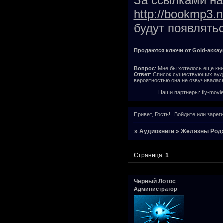
За ссылками на 
http://bookmp3.n
будут появлятьс
Продаются ключи от Gold-аккаунт
Вопрос
: Мне бы хотелось еще кни
Ответ
: Список существующих ауди
вероятностью она не озвучивалась
Наши партнеры:
fly-movi
Привет, Гость!
Войдите
или
зарег
»
Аудиокниги
»
Желязны Род
Страница:
1
Черный Лотос
Администратор