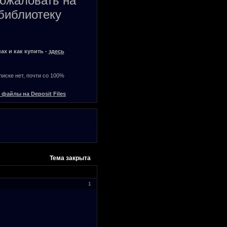
пожаловать на
библиотеку
ах и как купить -
здесь
списке нет, почти со 100%
 файлы на Deposit Files
Тема закрыта
1