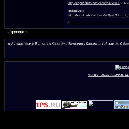
http://depositfiles.com/files/fbdv70eu6
(263.
letitbit.net
http://letitbit.net/download/5a1fae8300 … k.r
0
Страница:
1
»
Аудиокниги
»
Булычев Кир
»
Кир Булычев. Коралловый замок. Сбор
Мишки Гамми. Скачать бе