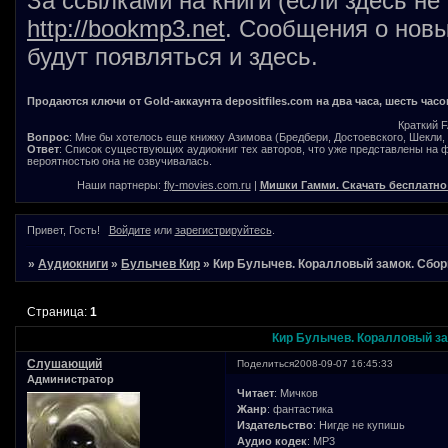
За ссылками на книги (если здесь не
http://bookmp3.net
. Сообщения о новы
будут появляться и здесь.
Продаются ключи от Gold-аккаунта depositfiles.com на два часа, шесть часо
Краткий 
Вопрос
: Мне бы хотелось еще книжку Азимова (Бредбери, Достоевского, Шекли, В
Ответ
: Список существующих аудиокниг тех авторов, что уже представлены на
вероятностью она не озвучивалась.
Наши партнеры:
fly-movies.com.ru
|
Мишки Гамми. Скачать бесплатно
Привет, Гость!
Войдите
или
зарегистрируйтесь
.
»
Аудиокниги
»
Булычев Кир
»
Кир Булычев. Коралловый замок. Сбор
Страница:
1
Кир Булычев. Коралловый за
Слушающий
Поделиться
2008-09-07 16:45:33
Администратор
Читает
: Мичков
Жанр
: фантастика
Издательство
: Нигде не купишь
Аудио кодек
: MP3