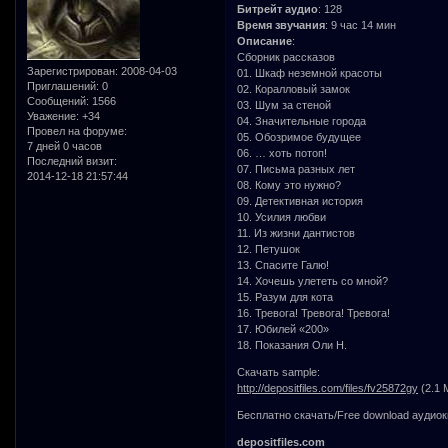
Битрейт аудио
: 128
Время звучания
: 9 час 14 мин
Описание
:
Сборник рассказов
Зарегистрирован
: 2008-04-03
01. Шкаф неземной красоты
Приглашений:
0
02. Коралловый замок
Сообщений:
1566
03. Шум за стеной
Уважение:
+34
04. Значительные города
Провел на форуме:
05. Обозримое будущее
7 дней 0 часов
06. … хоть потоп!
Последний визит:
07. Письма разных лет
2014-12-18 21:57:44
08. Кому это нужно?
09. Детективная история
10. Усилия любви
11. Из жизни дантистов
12. Петушок
13. Спасите Галю!
14. Хочешь улететь со мной?
15. Разум для кота
16. Тревога! Тревога! Тревога!
17. Юбилей «200»
18. Показания Оли Н.
Скачать sample:
http://depositfiles.com/files/fv25872gy
(2.1 
Бесплатно скачать/Free download аудиок
depositfiles.com