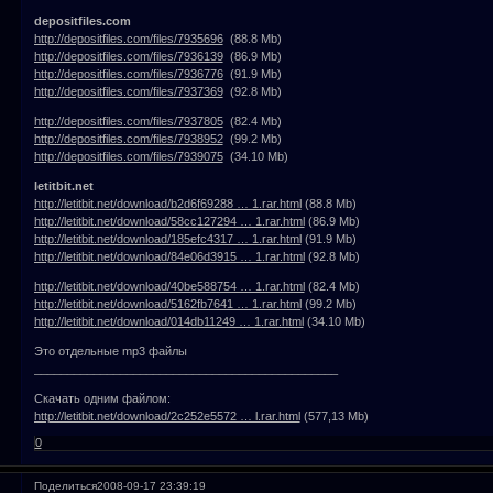
depositfiles.com
http://depositfiles.com/files/7935696
(88.8 Mb)
http://depositfiles.com/files/7936139
(86.9 Mb)
http://depositfiles.com/files/7936776
(91.9 Mb)
http://depositfiles.com/files/7937369
(92.8 Mb)
http://depositfiles.com/files/7937805
(82.4 Mb)
http://depositfiles.com/files/7938952
(99.2 Mb)
http://depositfiles.com/files/7939075
(34.10 Mb)
letitbit.net
http://letitbit.net/download/b2d6f69288 … 1.rar.html
(88.8 Mb)
http://letitbit.net/download/58cc127294 … 1.rar.html
(86.9 Mb)
http://letitbit.net/download/185efc4317 … 1.rar.html
(91.9 Mb)
http://letitbit.net/download/84e06d3915 … 1.rar.html
(92.8 Mb)
http://letitbit.net/download/40be588754 … 1.rar.html
(82.4 Mb)
http://letitbit.net/download/5162fb7641 … 1.rar.html
(99.2 Mb)
http://letitbit.net/download/014db11249 … 1.rar.html
(34.10 Mb)
Это отдельные mp3 файлы
______________________________________________
Скачать одним файлом:
http://letitbit.net/download/2c252e5572 … l.rar.html
(577,13 Mb)
0
Поделиться
2008-09-17 23:39:19