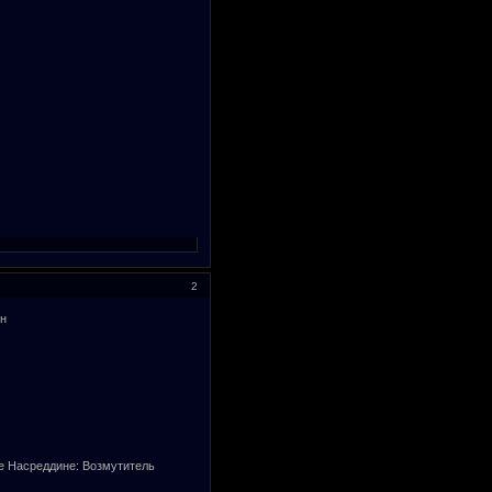
2
н
е Насреддине: Возмутитель