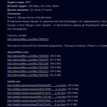
Аудио кодек
: MP3
Битрейт аудио
: 128 Kbps, 44.1 kHz, Mono
Время звучания
: 10 часов 17 минут
Описание
:
Книга 1 «Возмутитель спокойствия»
В компании ишака бродит по дорогам востока Насреддин. Не задерживаясь под 
всегда в пути. Везде о нем говорят - от богатейшего гарема до беднейшей чай
его похождения.
Скачать sample:
http://depositfiles.com/files/7850415
Бесплатно скачать/Free download аудиокнигу Леонид Соловьев. Повесть о Ходж
depositfiles.com
http://depositfiles.com/files/7820539
(98.6 Mb)
http://depositfiles.com/files/7820979
(97.6 Mb)
http://depositfiles.com/files/7821394
(98.0 Mb)
http://depositfiles.com/files/7821802
(95.9 Mb)
http://depositfiles.com/files/7822213
(99.5 Mb)
http://depositfiles.com/files/7822450
(61.9 Mb)
letitbit.net
http://letitbit.net/download/93326a9087 … 1.rar.html
(98.6 Mb)
http://letitbit.net/download/c083c64085 … 1.rar.html
(97.6 Mb)
http://letitbit.net/download/2b87fc1670 … 1.rar.html
(98.0 Mb)
http://letitbit.net/download/960c7d1345 … 7.rar.html
(95.9 Mb)
http://letitbit.net/download/3305f33460 … 4.rar.html
(99.5 Mb)
http://letitbit.net/download/f7da276443 … 4.rar.html
(61.9 Mb)