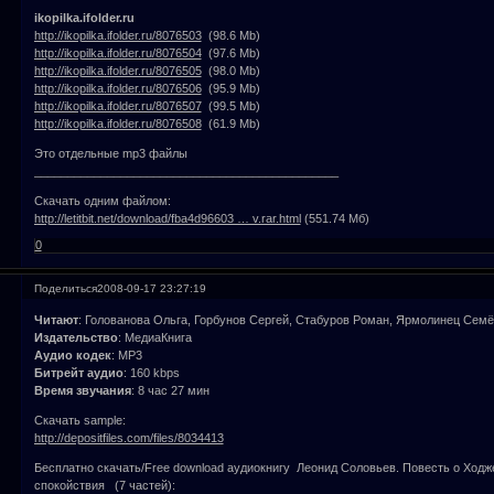
ikopilka.ifolder.ru
http://ikopilka.ifolder.ru/8076503
(98.6 Mb)
http://ikopilka.ifolder.ru/8076504
(97.6 Mb)
http://ikopilka.ifolder.ru/8076505
(98.0 Mb)
http://ikopilka.ifolder.ru/8076506
(95.9 Mb)
http://ikopilka.ifolder.ru/8076507
(99.5 Mb)
http://ikopilka.ifolder.ru/8076508
(61.9 Mb)
Это отдельные mp3 файлы
______________________________________________
Скачать одним файлом:
http://letitbit.net/download/fba4d96603 … v.rar.html
(551.74 Мб)
0
Поделиться
2008-09-17 23:27:19
Читают
: Голованова Ольга, Горбунов Сергей, Стабуров Роман, Ярмолинец Семё
Издательство
: МедиаКнига
Аудио кодек
: MP3
Битрейт аудио
: 160 kbps
Время звучания
: 8 час 27 мин
Скачать sample:
http://depositfiles.com/files/8034413
Бесплатно скачать/Free download аудиокнигу Леонид Соловьев. Повесть о Ходж
спокойствия (7 частей):