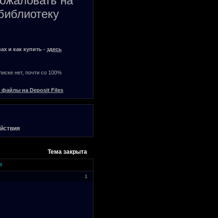
пожаловать на
библиотеку
ах и как купить -
здесь
списке нет, почти со 100%
 файлы на Deposit Files
ойствия
Тема закрыта
я
1