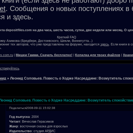
книги (если здесь не работают) добро 
et
. Сообщения о новых поступлениях в 
я и здесь.
а depositfiles.com на два часа, шесть часов, сутки, две недели или месяц. О цен
Краткий FAQ
жку Азимова (Бредбери, Достоевского, Шекли, Воннегутта...)
окниг тех авторов, что уже представлены на форуме, находится
здесь
. Если книги в 
.
es.com.ru
|
Мишки Гамми. Скачать бесплатно!
|
Копилка для твоих файлов
|
Храни
истрируйтесь
.
нид
»
Леонид Соловьев. Повесть о Ходже Насреддине: Возмутитель спок
Леонид Соловьев. Повесть о Ходже Насреддине: Возмутитель спокойстви
Поделиться
2008-09-11 15:02:38
Год выпуска
: 2004
Читает
: Вячеслав Герасимов
Жанр
: восточная сказка для взрослых
Издательство
: студия АРДИС