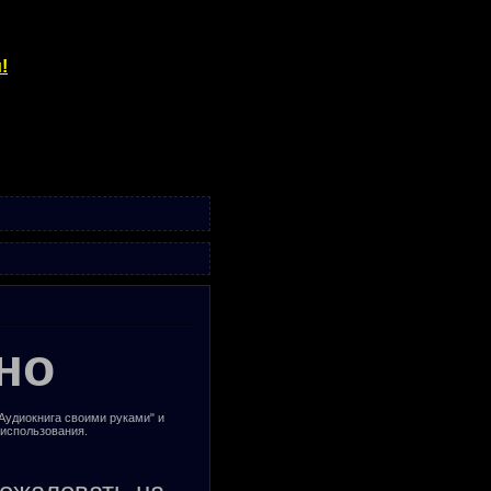
!
но
"Аудиокнига своими руками" и
 использования.