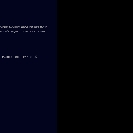
одним кровом даже на две ночи,
ханы обсуждают и пересказывают
е Насреддине (6 частей):