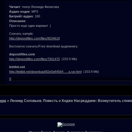
Читает
: театр Леонида Филатова
Аудио кодек
: MP3
Битрейт аудио
: 160
Описание
:
Просто еще один вариант )
Скачать sample:
http://depositfiles.com/files/8034618
Бесплатно скачать/Free download аудиокнигу:
depositfiles.com
http://depositfiles.com/files/7941475
(153.9 Mb)
letitbit.net
http://letitbit.net/download/82e5e84564 … a.rar.html
(153.9 Mb)
0
нид
»
Леонид Соловьев. Повесть о Ходже Насреддине: Возмутитель спок