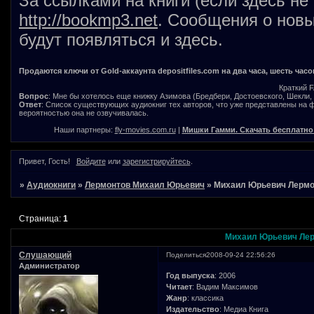
За ссылками на книги (если здесь не
http://bookmp3.net
. Сообщения о новы
будут появляться и здесь.
Продаются ключи от Gold-аккаунта depositfiles.com на два часа, шесть часо
Краткий 
Вопрос
: Мне бы хотелось еще книжку Азимова (Бредбери, Достоевского, Шекли, В
Ответ
: Список существующих аудиокниг тех авторов, что уже представлены на
вероятностью она не озвучивалась.
Наши партнеры:
fly-movies.com.ru
|
Мишки Гамми. Скачать бесплатно
Привет, Гость!
Войдите
или
зарегистрируйтесь
.
»
Аудиокниги
»
Лермонтов Михаил Юрьевич
»
Михаил Юрьевич Лермо
Страница:
1
Михаил Юрьевич Ле
Слушающий
Поделиться
2008-09-24 22:56:26
Администратор
Год выпуска
: 2006
Читает
: Вадим Максимов
Жанр
: классика
Издательство
: Медиа Книга