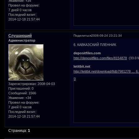
Уважение:
+34
Провел на форуме:
7 дней 0 часов
Последний визит:
2014-12-18 21:57:44
Слушающий
Поделиться
2008-09-24 23:21:34
Администратор
6. КАВКАЗСКИЙ ПЛЕННИК
depositfiles.com
http://depositfiles.com/files/8154878
(33.0 
letitbit.net
http://letitbit.net/download/8db7981278 … 6.
0
Зарегистрирован
: 2008-04-03
Приглашений:
0
Сообщений:
1566
Уважение:
+34
Провел на форуме:
7 дней 0 часов
Последний визит:
2014-12-18 21:57:44
Страница:
1