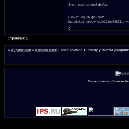
Это отдельные mp3 файлы
___________________________________
Скачать одним файлом:
http://letitbit.net/download/121eb72871 … y.
0
Страница:
1
»
Аудиокниги
»
Азимов Азек
»
Азек Азимов. В плену у Весты (сборник
Мишки Гамми. Скачать бе