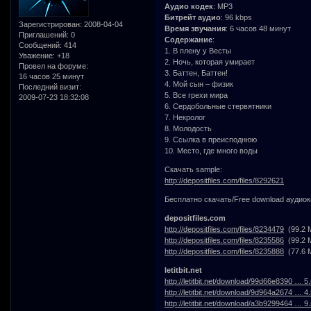
Аудио кодек
: MP3
Битрейт аудио
: 96 kbps
Зарегистрирован
: 2008-04-04
Время звучания
: 6 часов 48 минут
Приглашений:
0
Содержание
:
Сообщений:
414
1. В плену у Весты
Уважение:
+18
2. Ночь, которая умирает
Провел на форуме:
3. Баттен, Баттен!
16 часов 25 минут
4. Мой сын – физик
Последний визит:
5. Все грехи мира
2009-07-23 18:32:08
6. Сердобольные стервятники
7. Некролог
8. Молодость
9. Ссылка в преисподнюю
10. Место, где много воды
Скачать sample:
http://depositfiles.com/files/8292621
Бесплатно скачать/Free download аудиок
depositfiles.com
http://depositfiles.com/files/8234479
(99.2 
http://depositfiles.com/files/8235586
(99.2 
http://depositfiles.com/files/8235888
(77.6 
letitbit.net
http://letitbit.net/download/99d66e8390 … 5.
http://letitbit.net/download/9d964a2674 … 4.
http://letitbit.net/download/a3b9299464 … 9.