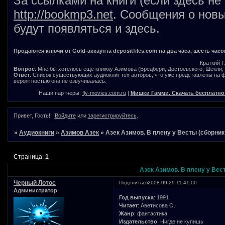
За ссылками на книги (если здесь не
http://bookmp3.net
. Сообщения о новы
будут появляться и здесь.
Продаются ключи от Gold-аккаунта depositfiles.com на два часа, шесть часо
Краткий 
Вопрос
: Мне бы хотелось еще книжку Азимова (Бредбери, Достоевского, Шекли, В
Ответ
: Список существующих аудиокниг тех авторов, что уже представлены на
вероятностью она не озвучивалась.
Наши партнеры:
fly-movies.com.ru
|
Мишки Гамми. Скачать бесплатно
Привет, Гость!
Войдите
или
зарегистрируйтесь
.
»
Аудиокниги
»
Азимов Азек
»
Азек Азимов. В плену у Весты (сборник
Страница:
1
Азек Азимов. В плену у Вес
Черный Лотос
Поделиться
2008-09-29 11:41:00
Администратор
Год выпуска
: 1991
Читает
: Аветисова О.
Жанр
: фантастика
Издательство
: Нигде не купишь