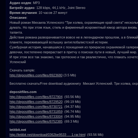
Аудио кодек
: MP3
Битрейт аудио
: 128 kbps, 44,1 kHz, Joint Stereo
Время звучания
: 10 часов 27 минут
Описание
:
Новый роман Михаила Успенского "Три холма, охраняющие край света" нескольк
думать. Но при этом язык, стиль и фирменный искрометный юмор автора вновь 
таланта.
Действие романа разворачивается вовсе не в легендарном прошлом, а в ближа
планете, переживающей вспышку антиглобалистской истерии.
Сумбурная история, начавшаяся с похищения из прекрасно охраняемой галереи
девочки, постепенно перерастает в притчу о поисках пути в новый, лучший мир.
И при этом все так знакомо, так гротескно и так реалистично, что плакать хочет
Успенский
Скачать sample:
http://depositfiles.com/files/8923680
(3.5 Mb)
Бесплатно скачать/Free download аудиокнигу Михаил Успенский. Три холма, ох
depositfiles.com
http://depositfiles.com/files/8727904
(93.56 Mb)
http://depositfiles.com/files/8729520
(99.19 Mb)
http://depositfiles.com/files/8730721
(94.37 Mb)
http://depositfiles.com/files/8731859
(96.74 Mb)
http://depositfiles.com/files/8733004
(94.95 Mb)
http://depositfiles.com/files/8752385
(69.3 Mb)
letitbit.net
http://letitbit.net/download/0362be9533 … 1.rar.html
(93.56 Mb)