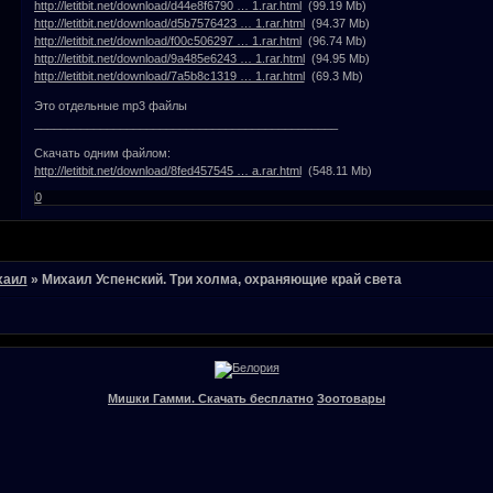
http://letitbit.net/download/d44e8f6790 … 1.rar.html
(99.19 Mb)
http://letitbit.net/download/d5b7576423 … 1.rar.html
(94.37 Mb)
http://letitbit.net/download/f00c506297 … 1.rar.html
(96.74 Mb)
http://letitbit.net/download/9a485e6243 … 1.rar.html
(94.95 Mb)
http://letitbit.net/download/7a5b8c1319 … 1.rar.html
(69.3 Mb)
Это отдельные mp3 файлы
______________________________________________
Скачать одним файлом:
http://letitbit.net/download/8fed457545 … a.rar.html
(548.11 Mb)
0
хаил
»
Михаил Успенский. Три холма, охраняющие край света
Мишки Гамми. Скачать бесплатно
Зоотовары