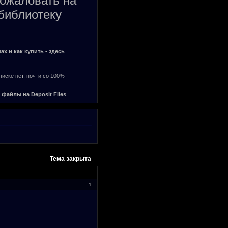
пожаловать на
библиотеку
ах и как купить -
здесь
списке нет, почти со 100%
 файлы на Deposit Files
Тема закрыта
1