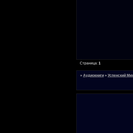
Страница:
1
»
Аудиокниги
»
Успенский Ми