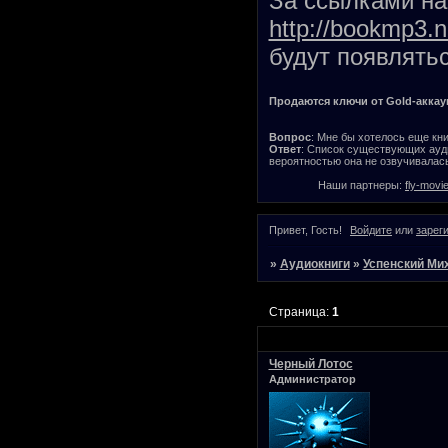
За ссылками на 
http://bookmp3.n
будут появлятьс
Продаются ключи от Gold-аккаунт
Вопрос
: Мне бы хотелось еще кни
Ответ
: Список существующих ауди
вероятностью она не озвучивалась
Наши партнеры:
fly-movi
Привет, Гость!
Войдите
или
зарег
»
Аудиокниги
»
Успенский Ми
Страница:
1
Черный Лотос
Администратор