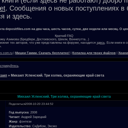
книги (если здесь не работают) добро 
et
. Сообщения о новых поступлениях в 
я и здесь.
а depositfiles.com на два часа, шесть часов, сутки, две недели или месяц. О цен
Краткий FAQ
жку Азимова (Бредбери, Достоевского, Шекли, Воннегутта...)
окниг тех авторов, что уже представлены на форуме, находится
здесь
. Если книги в 
.
es.com.ru
|
Мишки Гамми. Скачать бесплатно!
|
Копилка для твоих файлов
|
Храни
истрируйтесь
.
хаил
»
Михаил Успенский. Три холма, охраняющие край света
Михаил Успенский. Три холма, охраняющие край света
Поделиться
2008-10-20 23:44:52
Год выпуска
: 2008
Читает
: Андрей Зарецкий
Жанр
: фэнтези
Издательство
: СиДиКом, Эксмо