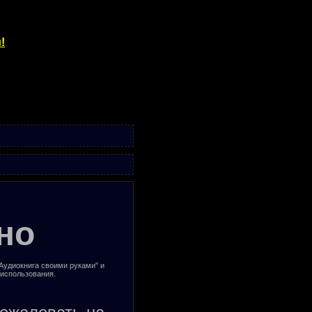
!
но
"Аудиокнига своими руками" и
 использования.