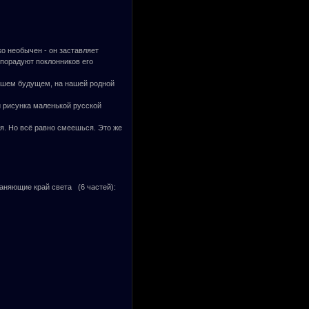
о необычен - он заставляет
порадуют поклонников его
йшем будущем, на нашей родной
 рисунка маленькой русской
ся. Но всё равно смеешься. Это же
раняющие край света (6 частей):