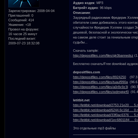
Аудио кодек
: MP3
Битрейт аудио
: 96 kbps
Зарегистрирован
: 2008-04-04
Описание
:
Приглашений:
0
Заурядный радиохимик Фредерик Хэллем
Сообщений:
414
обитатели сами добивались этого контак
Уважение:
+18
случайности Фредерик Хэллем создал Э
Провел на форуме:
дешевой, безопасной и экологически чис
16 часов 25 минут
на самом деле стоит за гениальным откр
Последний визит:
судьбы...
2009-07-23 18:32:08
Скачать sample:
http://depositfiles.com/files/qk0bannedsz
(1
Бесплатно скачать/Free download аудиок
depositfiles.com
http://depositfiles.com/files/8924250
(97.3
http://depositfiles.com/files/tuauf990a
(96.6
http://depositfiles.com/files/a0r8x9z3l
(90.7
http://depositfiles.com/files/wdmgtgrf0
(91.4
letitbit.net
http://letitbit.net/download/2753.21e20 … 5.r
http://letitbit.net/download/6244.6c16d … 0.r
http://letitbit.net/download/33f0ac6376 … 5.r
http://letitbit.net/download/1ec6801184 … 0.
Это отдельные mp3 файлы
___________________________________