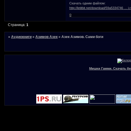
Скачать одним файлом:
http://letitbit.net/download/59a5334746 … i.r
0
Страница:
1
»
Аудиокниги
»
Азимов Азек
»
Азек Азимов. Сами боги
Мишки Гамми. Скачать бе