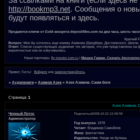
За ссылками на книги (если здесь не
http://bookmp3.net
. Сообщения о новы
будут появляться и здесь.
Продаются ключи от Gold-аккаунта depositfiles.com на два часа, шесть часо
Краткий 
Вопрос
: Мне бы хотелось еще книжку Азимова (Бредбери, Достоевского, Шекли, В
Ответ
: Список существующих аудиокниг тех авторов, что уже представлены на
вероятностью она не озвучивалась.
Наши партнеры:
fly-movies.com.ru
|
Мишки Гамми. Скачать бесплатно
Привет, Гость!
Войдите
или
зарегистрируйтесь
.
»
Аудиокниги
»
Азимов Азек
»
Азек Азимов. Сами боги
Страница:
1
Азек Азимов. 
Черный Лотос
Поделиться
2008-10-22 22:09:56
Администратор
Год выпуска
: 1978
Читает
: Владимир Самойлов
Жанр
: фантастика
Издательство
: Нигде не Купишь