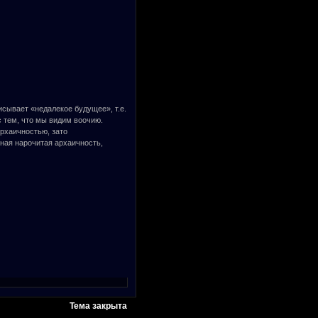
исывает «недалекое будущее», т.е.
с тем, что мы видим воочию.
рхаичностью, зато
ная нарочитая архаичность,
Тема закрыта