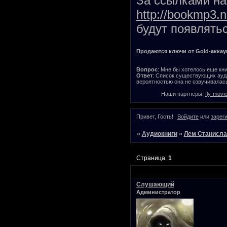
За ссылками на 
http://bookmp3.n
будут появлятьс
Продаются ключи от Gold-аккаунт
Вопрос
: Мне бы хотелось еще кни
Ответ
: Список существующих ауди
вероятностью она не озвучивалась
Наши партнеры:
fly-movi
Привет, Гость!
Войдите
или
зарег
»
Аудиокниги
»
Лем Станисла
Страница:
1
Слушающий
Администратор