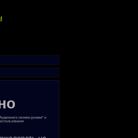
!
но
"Аудиокнига своими руками" и
 использования.