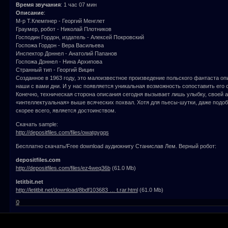
Время звучания
: 1 час 07 мин
Описание
:
М-р Т.Клемпнер - Георгий Менглет
Граумер, робот - Николай Плотников
Господин Гордон, издатель - Алексей Покровский
Госпожа Гордон - Вера Васильева
Инспектор Доннел - Анатолий Папанов
Госпожа Доннел - Нина Архипова
Странный тип - Георгий Вицин
Созданное в 1963 году, это малоизвестное произведение польского фантаста оп
наши с вами дни. И у нас появляется уникальная возможность сопоставить его 
Конечно, техническая сторона описания сегодня вызывает лишь улыбку, своей а
«интеллектуальная» выше всяческих похвал. Хотя для пьесы-шутки, даже подоб
скорее всего, является достоинством.
Скачать sample:
http://depositfiles.com/files/owatgygqs
Бесплатно скачать/Free download аудиокнигу Станислав Лем. Верный робот:
depositfiles.com
http://depositfiles.com/files/ez4weq36b
(61.0 Mb)
letitbit.net
http://letitbit.net/download/8bdf103683 … t.rar.html
(61.0 Mb)
0