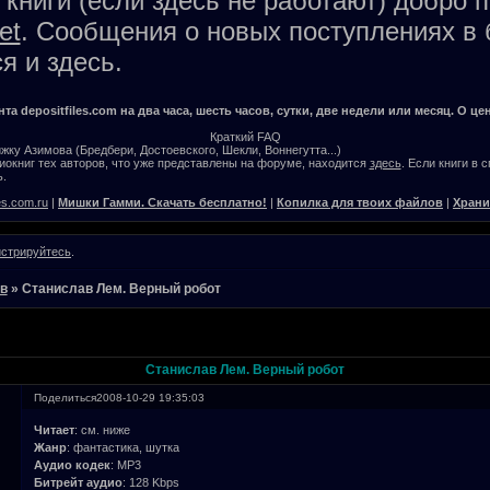
книги (если здесь не работают) добро 
et
. Сообщения о новых поступлениях в 
я и здесь.
а depositfiles.com на два часа, шесть часов, сутки, две недели или месяц. О цен
Краткий FAQ
жку Азимова (Бредбери, Достоевского, Шекли, Воннегутта...)
окниг тех авторов, что уже представлены на форуме, находится
здесь
. Если книги в 
.
es.com.ru
|
Мишки Гамми. Скачать бесплатно!
|
Копилка для твоих файлов
|
Храни
истрируйтесь
.
в
»
Станислав Лем. Верный робот
Станислав Лем. Верный робот
Поделиться
2008-10-29 19:35:03
Читает
: см. ниже
Жанр
: фантастика, шутка
Аудио кодек
: MP3
Битрейт аудио
: 128 Kbps