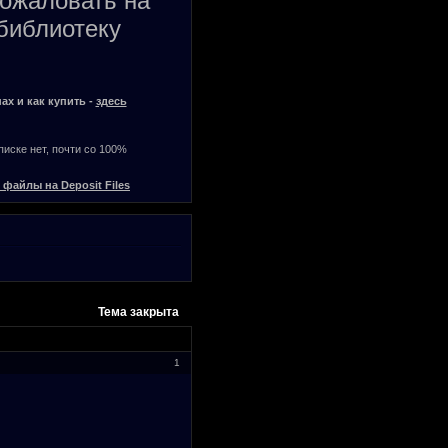
пожаловать на
библиотеку
ах и как купить -
здесь
списке нет, почти со 100%
 файлы на Deposit Files
Тема закрыта
1