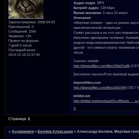
Аудио кодек
: MP3
Битрейт аудио
: 128 Kbps
Время звучания
: 3 часа 22 минут
Описание
:
Зарегистрирован
: 2008-04-03
«Мертвая голова» - один из ранних нау
Приглашений:
0
приключенческой литературе.
Сообщений:
1566
Сюжет рассказа и на этот раз опирается
Уважение:
+34
Амазонии одичавшем человеке. Название
Провел на форуме:
редкого вида южноамериканских бабочек -
7 дней 0 часов
другой - это символ утраты человеком 
Последний визит:
лесов.
2014-12-18 21:57:44
Скачать sample:
http://depositfiles.com/files/49dd7ed8t
(3.8 
Бесплатно скачать/Free download аудио
depositfiles.com
http://depositfiles.com/files/t3hj24j4l
(182.7 
letitbit.net
http://letitbit.net/download/91cdf8aebc … a.r
0
Страница:
1
»
Аудиокниги
»
Беляев Александр
»
Александр Беляев. Мертвая гол