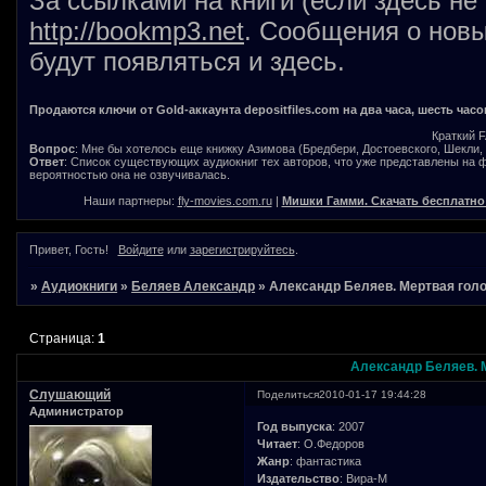
За ссылками на книги (если здесь не
http://bookmp3.net
. Сообщения о новы
будут появляться и здесь.
Продаются ключи от Gold-аккаунта depositfiles.com на два часа, шесть часо
Краткий 
Вопрос
: Мне бы хотелось еще книжку Азимова (Бредбери, Достоевского, Шекли, В
Ответ
: Список существующих аудиокниг тех авторов, что уже представлены на
вероятностью она не озвучивалась.
Наши партнеры:
fly-movies.com.ru
|
Мишки Гамми. Скачать бесплатно
Привет, Гость!
Войдите
или
зарегистрируйтесь
.
»
Аудиокниги
»
Беляев Александр
»
Александр Беляев. Мертвая гол
Страница:
1
Александр Беляев. 
Слушающий
Поделиться
2010-01-17 19:44:28
Администратор
Год выпуска
: 2007
Читает
: О.Федоров
Жанр
: фантастика
Издательство
: Вира-М