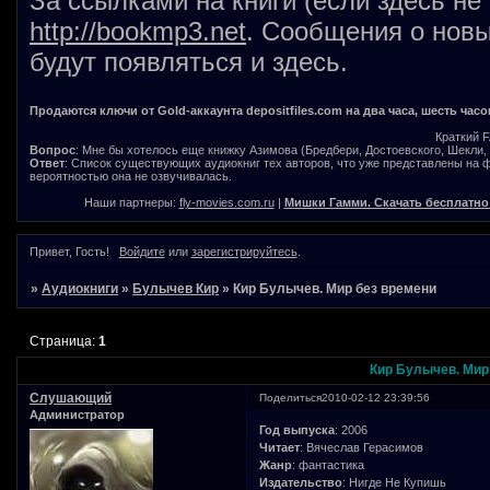
За ссылками на книги (если здесь не
http://bookmp3.net
. Сообщения о новы
будут появляться и здесь.
Продаются ключи от Gold-аккаунта depositfiles.com на два часа, шесть часо
Краткий 
Вопрос
: Мне бы хотелось еще книжку Азимова (Бредбери, Достоевского, Шекли, В
Ответ
: Список существующих аудиокниг тех авторов, что уже представлены на
вероятностью она не озвучивалась.
Наши партнеры:
fly-movies.com.ru
|
Мишки Гамми. Скачать бесплатно
Привет, Гость!
Войдите
или
зарегистрируйтесь
.
»
Аудиокниги
»
Булычев Кир
»
Кир Булычев. Мир без времени
Страница:
1
Кир Булычев. Мир
Слушающий
Поделиться
2010-02-12 23:39:56
Администратор
Год выпуска
: 2006
Читает
: Вячеслав Герасимов
Жанр
: фантастика
Издательство
: Нигде Не Купишь