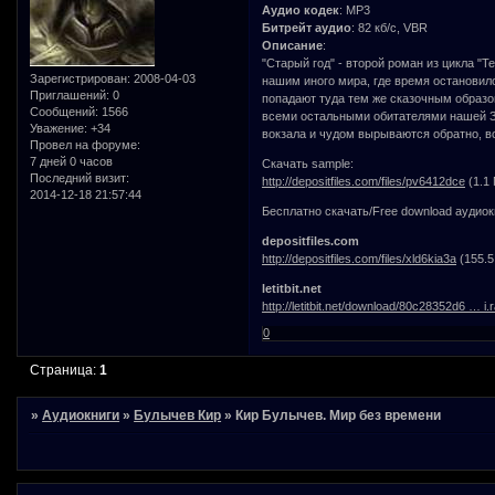
Аудио кодек
: MP3
Битрейт аудио
: 82 кб/с, VBR
Описание
:
"Старый год" - второй роман из цикла "
Зарегистрирован
: 2008-04-03
нашим иного мира, где время остановило
Приглашений:
0
попадают туда тем же сказочным образом,
Сообщений:
1566
всеми остальными обитателями нашей З
Уважение:
+34
вокзала и чудом вырываются обратно, 
Провел на форуме:
7 дней 0 часов
Скачать sample:
Последний визит:
http://depositfiles.com/files/pv6412dce
(1.1
2014-12-18 21:57:44
Бесплатно скачать/Free download аудиок
depositfiles.com
http://depositfiles.com/files/xld6kia3a
(155.5
letitbit.net
http://letitbit.net/download/80c28352d6 … i.r
0
Страница:
1
»
Аудиокниги
»
Булычев Кир
»
Кир Булычев. Мир без времени