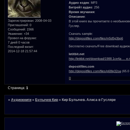
Аудио кодек
: MP3
Битрейт аудио
: 256
Время звучания
:
Описание
:
Зарегистрирован
: 2008-04-03
В этой книге вы прочитаете о необыкно
Приглашений:
0
Гусляр.
Сообщений:
1566
Уважение:
+34
Скачать sample:
Провел на форуме:
http://depositfiles.com/files/m5d5g3bp6
7 дней 0 часов
Бесплатно скачать/Free download аудиок
Последний визит:
2014-12-18 21:57:44
letitbit.net
http://letitbit.net/download/1988.1ce4a … e.r
depositfiles.com
http://depositfiles.com/files/p68lq32oa
(65.0
0
Страница:
1
»
Аудиокниги
»
Булычев Кир
»
Кир Булычев. Алиса в Гусляре