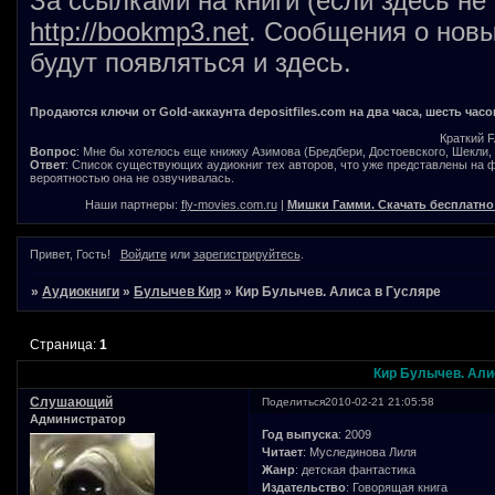
За ссылками на книги (если здесь не
http://bookmp3.net
. Сообщения о новы
будут появляться и здесь.
Продаются ключи от Gold-аккаунта depositfiles.com на два часа, шесть часо
Краткий 
Вопрос
: Мне бы хотелось еще книжку Азимова (Бредбери, Достоевского, Шекли, В
Ответ
: Список существующих аудиокниг тех авторов, что уже представлены на
вероятностью она не озвучивалась.
Наши партнеры:
fly-movies.com.ru
|
Мишки Гамми. Скачать бесплатно
Привет, Гость!
Войдите
или
зарегистрируйтесь
.
»
Аудиокниги
»
Булычев Кир
»
Кир Булычев. Алиса в Гусляре
Страница:
1
Кир Булычев. Али
Слушающий
Поделиться
2010-02-21 21:05:58
Администратор
Год выпуска
: 2009
Читает
: Муслединова Лиля
Жанр
: детская фантастика
Издательство
: Говорящая книга