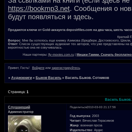
За ссылками на книги (если здесь не
https://bookmp3.net
. Сообщения о нов
будут появляться и здесь.
Продаются ключи от Gold-аккаунта depositfiles.com на два часа, шесть часо
Краткий 
Вопрос
: Мне бы хотелось еще книжку Азимова (Бредбери, Достоевского, Шекли, В
Ответ
: Список существующих аудиокниг тех авторов, что уже представлены на
вероятностью она не озвучивалась.
Наши партнеры:
fly-movies.com.ru
|
Мишки Гамми. Скачать бесплатно
Привет, Гость!
Войдите
или
зарегистрируйтесь
.
»
Аудиокниги
»
Быков Василь
»
Василь Быков. Сотников
Страница:
1
Василь Быков.
Слушающий
Поделиться
2010-03-03 21:17:56
Администратор
Год выпуска
: 2003
Читает
: Вячеслав Герасимов
Жанр
: военная проза
Издательство
: Ардис