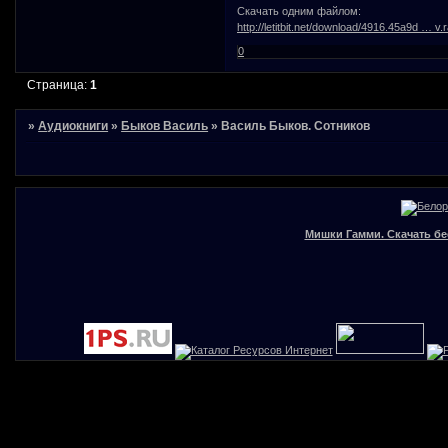
Скачать одним файлом:
http://letitbit.net/download/4916.45a9d … v.r
0
Страница:
1
»
Аудиокниги
»
Быков Василь
»
Василь Быков. Сотников
Мишки Гамми. Скачать бе