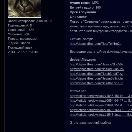
Аудио кодек
: MP3
Битрейт аудио
: 160
Время звучания
:
Описание
:
Зарегистрирован
: 2008-04-03
Повесть "Сотников" рассказывает о цен
Приглашений:
0
мужества и причинах предательства. Сла
Сообщений:
1566
если нет в нем внутренней твердости и 
Уважение:
+34
Провел на форуме:
Скачать sample:
7 дней 0 часов
http://depositfiles.com/files/7p4jfrg2p
Последний визит:
Бесплатно скачать/Free download аудиок
2014-12-18 21:57:44
depositfiles.com
http://depositfiles.com/files/cw2lgo507
http://depositfiles.com/files/od83asub6
http://depositfiles.com/files/b3ncd7jzz
http://depositfiles.com/files/m8y9cjofn
http://depositfiles.com/files/8bf8y1e93
letitbit.net
http://letitbit.net/download/4648.45c1b … 3.r
http://letitbit.net/download/0654.04447 … 8.r
http://letitbit.net/download/2694.25f34 … 1.r
http://letitbit.net/download/1873.16412 … 2.r
http://letitbit.net/download/1546.1caef … 5.r
Это отдельные mp3 файлы
___________________________________