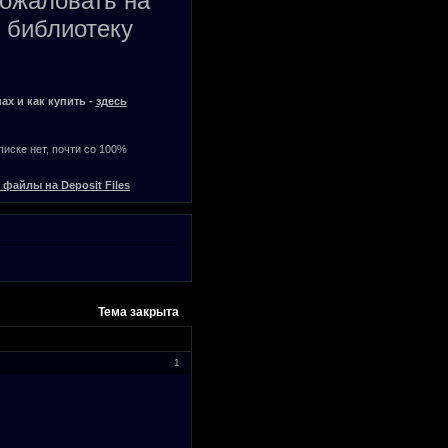
пожаловать на
 библиотеку
ах и как купить -
здесь
списке нет, почти со 100%
 файлы на Deposit Files
Тема закрыта
1