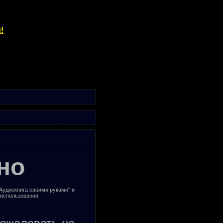
!
но
"Аудиокнига своими руками" и
 использования.