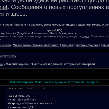
книги (если здесь не работают) добро 
net
. Сообщения о новых поступлениях в
я и здесь.
а depositfiles.com на два часа, шесть часов, сутки, две недели или месяц. О цен
Краткий FAQ
жку Азимова (Бредбери, Достоевского, Шекли, Воннегутта...)
окниг тех авторов, что уже представлены на форуме, находится
здесь
. Если книги в 
.
es.com.ru
|
Мишки Гамми. Скачать бесплатно!
|
Копилка для твоих файлов
|
Храни
истрируйтесь
.
им
»
Максим Горький. О мальчике и девочке, которые не замерзли
Максим Горький. О мальчике и девочке, которые не замерзли
Поделиться
2010-04-01 15:51:51
Год выпуска
: 2007
Читает
: Дмитрий Кинге
Жанр
: Аудиобиблиотека школьника
Издательство
: ИДДК