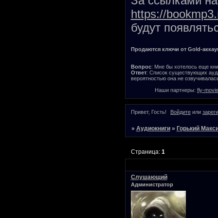
За ссылками на 
https://bookmp3.
будут появлятьс
Продаются ключи от Gold-аккаунт
Вопрос
: Мне бы хотелось еще кни
Ответ
: Список существующих ауди
вероятностью она не озвучивалась
Наши партнеры:
fly-movi
Привет, Гость!
Войдите
или
зарег
»
Аудиокниги
»
Горький Макс
Страница:
1
Слушающий
Администратор