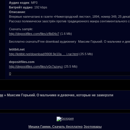
Аудио кодек
: MP3
Битрейт аудио
: 192 kbps
Описание
:
Впервые напечатано в газете «Нижегородский листок», 1894, номер 349, 25 дека
Рассказ полемически заострён против традиционного жанра сентиментального с
Скачать sample:
http://depositfiles.com/files/zflbi04o7
(1.6 Mb)
Бесплатно скачать/Free download аудиокнигу Максим Горький. О мальчике и дев
letitbit.net
http://letitbit.net/download/9908.9e10a … i.rar.html
(25.5 Mb)
depositfiles.com
http://depositfiles.com/files/v0x7azwyz
(25.5 Mb)
0
им
»
Максим Горький. О мальчике и девочке, которые не замерзли
Мишки Гамми. Скачать бесплатно
Зоотовары