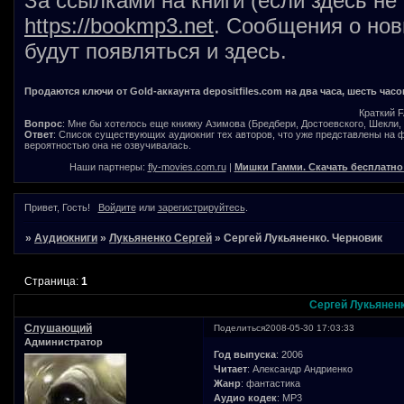
За ссылками на книги (если здесь не
https://bookmp3.net
. Сообщения о нов
будут появляться и здесь.
Продаются ключи от Gold-аккаунта depositfiles.com на два часа, шесть часо
Краткий 
Вопрос
: Мне бы хотелось еще книжку Азимова (Бредбери, Достоевского, Шекли, В
Ответ
: Список существующих аудиокниг тех авторов, что уже представлены на
вероятностью она не озвучивалась.
Наши партнеры:
fly-movies.com.ru
|
Мишки Гамми. Скачать бесплатно
Привет, Гость!
Войдите
или
зарегистрируйтесь
.
»
Аудиокниги
»
Лукьяненко Сергей
»
Сергей Лукьяненко. Черновик
Страница:
1
Сергей Лукьяненк
Слушающий
Поделиться
2008-05-30 17:03:33
Администратор
Год выпуска
: 2006
Читает
: Александр Андриенко
Жанр
: фантастика
Аудио кодек
: MP3