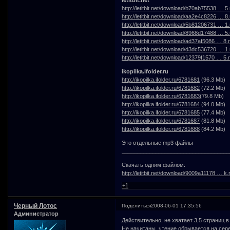
http://letitbit.net/download/b70ab75538 … 5.
http://letitbit.net/download/aa2e4c8226 … 8.
http://letitbit.net/download/5b81206731 … 1.
http://letitbit.net/download/8968d17488 … 5.
http://letitbit.net/download/ad37af5086 … 8.r
http://letitbit.net/download/d3dc536720 … 1.
http://letitbit.net/download/12379f1570 … 5.r
ikopilka.ifolder.ru
http://ikopilka.ifolder.ru/6781681
(96.3 Mb)
http://ikopilka.ifolder.ru/6781682
(72.2 Mb)
http://ikopilka.ifolder.ru/6781683
(79.8 Mb)
http://ikopilka.ifolder.ru/6781684
(94.0 Mb)
http://ikopilka.ifolder.ru/6781685
(77.4 Mb)
http://ikopilka.ifolder.ru/6781687
(81.8 Mb)
http://ikopilka.ifolder.ru/6781688
(84.2 Mb)
Это отдельные mp3 файлы
___________________________________
Скачать одним файлом:
http://letitbit.net/download/9009a11178 … k.
+1
Черный Лотос
Поделиться
2008-06-01 17:35:56
Администратор
Действительно, не хватает 3,5 страниц в
Не начитаны, чтение обрывается на сер