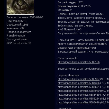
Битрейт аудио
: 128
Время звучания
: 11:22:25
Описание
:
В твоей квартире живут чужие люди...
Зарегистрирован
: 2008-04-03
Твое место на работе занято другим...
Приглашений:
0
Тебя не узнают ни друзья, ни любимая де
Сообщений:
1566
Тебя стирают из этого мира.
Уважение:
+34
Кто? Почему? Как?
Провел на форуме:
Вы узнаете об этом из романа Сергея Лу
7 дней 0 часов
Последний визит:
Примечание:
2 часть 13 главы(1 диск) и
2014-12-18 21:57:44
просто останавливается и вырубается.
Дефект идет от производителя
.
Закачал другой вариант. Кто послушает,
Скачать sample:
http://depositfiles.com/files/5689166
Бесплатно скачать/Free download аудиок
depositfiles.com
http://depositfiles.com/files/5683997
(96.3 M
http://depositfiles.com/files/5684306
(72.2 M
http://depositfiles.com/files/5684604
(79.8 M
http://depositfiles.com/files/5684940
(94.0 M
http://depositfiles.com/files/5685469
(77.4 M
http://depositfiles.com/files/5686264
(81.8 M
http://depositfiles.com/files/5683696
(84.2 M
letitbit.net