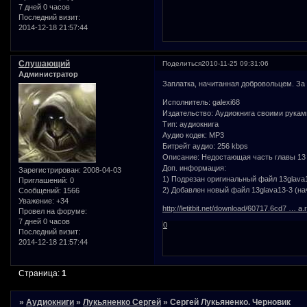
7 дней 0 часов
Последний визит:
2014-12-18 21:57:44
Слушающий
Поделиться
2010-11-25 09:31:06
Администратор
Заплатка, начитанная добровольцем. 
Исполнитель: galexi68
Издательство: Аудиокнига своими рукам
Тип: аудиокнига
Аудио кодек: MP3
Битрейт аудио: 256 kbps
Описание: Недостающая часть главы 13 в
Доп. информация:
Зарегистрирован
: 2008-04-03
1) Подрезан оригинальный файл 13glava13
Приглашений:
0
2) Добавлен новый файл 13glava13-3 (нач
Сообщений:
1566
Уважение:
+34
http://letitbit.net/download/60717.6cd7 … a.r
Провел на форуме:
7 дней 0 часов
0
Последний визит:
2014-12-18 21:57:44
Страница:
1
»
Аудиокниги
»
Лукьяненко Сергей
»
Сергей Лукьяненко. Черновик