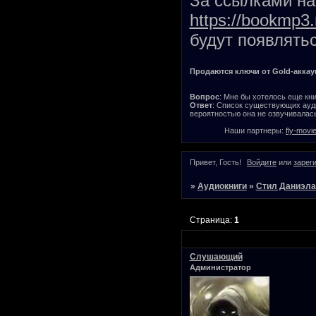
За ссылками на 
https://bookmp3.
будут появлятьс
Продаются ключи от Gold-аккаунт
Вопрос
: Мне бы хотелось еще кни
Ответ
: Список существующих ауди
вероятностью она не озвучивалась
Наши партнеры:
fly-movi
Привет, Гость!
Войдите
или
зарег
»
Аудиокниги
»
Стил Даниэла
Страница:
1
Слушающий
Администратор