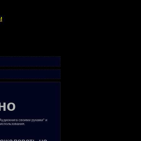
!
но
"Аудиокнига своими руками" и
 использования.