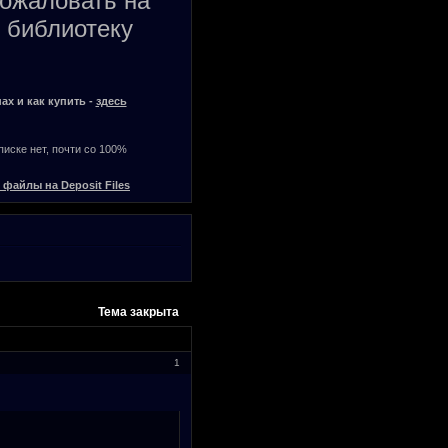
пожаловать на
 библиотеку
ах и как купить -
здесь
списке нет, почти со 100%
 файлы на Deposit Files
Тема закрыта
1