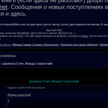
книги (если здесь не работают) добро 
net
. Сообщения о новых поступлениях в
я и здесь.
а depositfiles.com на два часа, шесть часов, сутки, две недели или месяц. О цен
Краткий FAQ
жку Азимова (Бредбери, Достоевского, Шекли, Воннегутта...)
окниг тех авторов, что уже представлены на форуме, находится
здесь
. Если книги в 
.
es.com.ru
|
Мишки Гамми. Скачать бесплатно!
|
Копилка для твоих файлов
|
Храни
истрируйтесь
.
»
Даниэла Стил. Жажда странствий
Даниэла Стил. Жажда странствий
Поделиться
2010-06-18 22:34:33
Жажда странствий
0