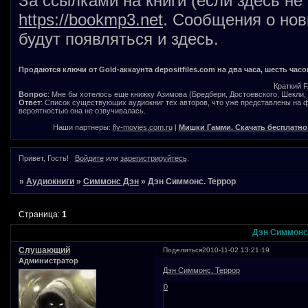
За ссылками на книги (если здесь не
https://bookmp3.net
. Сообщения о нов
будут появляться и здесь.
Продаются ключи от Gold-аккаунта depositfiles.com на два часа, шесть часо
Краткий 
Вопрос
: Мне бы хотелось еще книжку Азимова (Бредбери, Достоевского, Шекли, В
Ответ
: Список существующих аудиокниг тех авторов, что уже представлены на
вероятностью она не озвучивалась.
Наши партнеры:
fly-movies.com.ru
|
Мишки Гамми. Скачать бесплатно
Привет, Гость!
Войдите
или
зарегистрируйтесь
.
»
Аудиокниги
»
Симмонс Дэн
»
Дэн Симмонс. Террор
Страница:
1
Дэн Симмонс.
Слушающий
Поделиться
2010-11-02 13:21:19
Администратор
Дэн Симмонс. Террор
0