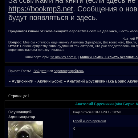
За ссылками на книги (если здесь не
https://bookmp3.net
. Сообщения о нов
будут появляться и здесь.
Продаются ключи от Gold-аккаунта depositfiles.com на два часа, шесть часо
Краткий 
Вопрос
: Мне бы хотелось еще книжку Азимова (Бредбери, Достоевского, Шекли, В
Ответ
: Список существующих аудиокниг тех авторов, что уже представлены на
вероятностью она не озвучивалась.
Наши партнеры:
fly-movies.com.ru
|
Мишки Гамми. Скачать бесплатно
Привет, Гость!
Войдите
или
зарегистрируйтесь
.
»
Аудиокниги
»
Акунин Борис
»
Анатолий Брусникин (aka Борис Акуни
Страница:
1
Анатолий Брусникин (aka Борис А
Слушающий
Поделиться
2010-11-23 12:28:50
Администратор
Герой иного времени
0