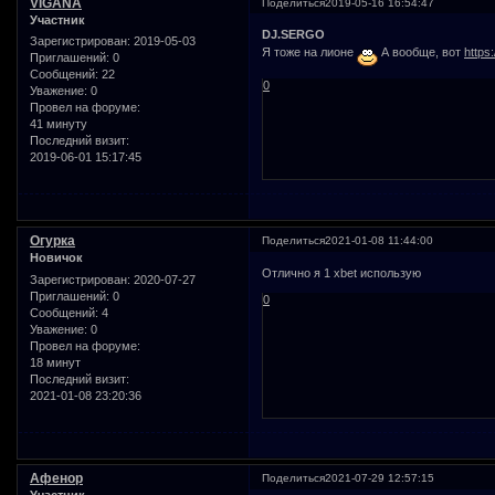
VIGANA
Поделиться
2019-05-16 16:54:47
Участник
DJ.SERGO
Зарегистрирован
: 2019-05-03
Я тоже на лионе
А вообще, вот
https
Приглашений:
0
Сообщений:
22
0
Уважение:
0
Провел на форуме:
41 минуту
Последний визит:
2019-06-01 15:17:45
Огурка
Поделиться
2021-01-08 11:44:00
Новичок
Отлично я 1 xbet использую
Зарегистрирован
: 2020-07-27
Приглашений:
0
0
Сообщений:
4
Уважение:
0
Провел на форуме:
18 минут
Последний визит:
2021-01-08 23:20:36
Афенор
Поделиться
2021-07-29 12:57:15