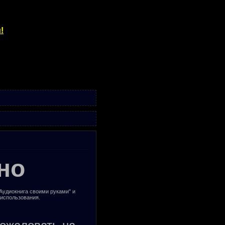
!
но
"Аудиокнига своими руками" и
 использования.