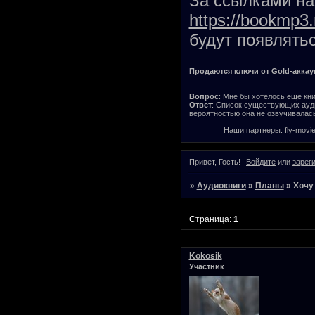
За ссылками на 
https://bookmp3.
будут появлятьс
Продаются ключи от Gold-аккаунт
Вопрос
: Мне бы хотелось еще кни
Ответ
: Список существующих ауди
вероятностью она не озвучивалась
Наши партнеры:
fly-movi
Привет, Гость!
Войдите
или
зарег
»
Аудиокниги
»
Планы
»
Хочу
Страница:
1
Kokosik
Участник