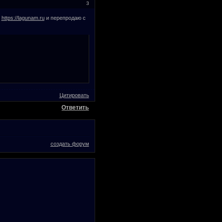
3
т
https://lagunam.ru
и перепродаю с
Цитировать
Ответить
создать форум