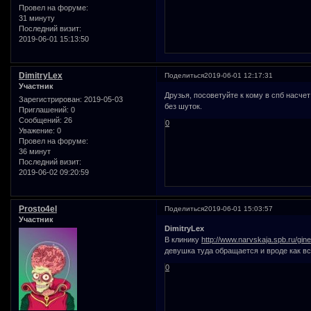
Провел на форуме:
31 минуту
Последний визит:
2019-06-01 15:13:50
DimitryLex
Поделиться
2019-06-01 12:17:31
Участник
Друзья, посоветуйте к кому в спб насче
Зарегистрирован
: 2019-05-03
без шуток.
Приглашений:
0
Сообщений:
26
0
Уважение:
0
Провел на форуме:
36 минут
Последний визит:
2019-06-02 09:20:59
Prosto4el
Поделиться
2019-06-01 15:03:57
Участник
DimitryLex
В клинику
http://www.narvskaja.spb.ru/gin
девушка туда обращается и вроде как вс
0