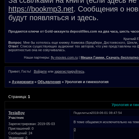
За ссылками на книги (если здесь не
https://bookmp3.net
. Сообщения о нов
будут появляться и здесь.
Продаются ключи от Gold-аккаунта depositfiles.com на два часа, шесть часо
Краткий 
Вопрос
: Мне бы хотелось еще книжку Азимова (Бредбери, Достоевского, Шекли, В
Ответ
: Список существующих аудиокниг тех авторов, что уже представлены на
вероятностью она не озвучивалась.
Наши партнеры:
fly-movies.com.ru
|
Мишки Гамми. Скачать бесплатно
Привет, Гость!
Войдите
или
зарегистрируйтесь
.
»
Аудиокниги
»
Объявления
»
Урология и гинекология
Страница:
1
Урология и ги
TeslaBoy
Поделиться
2019-06-01 08:47:54
Участник
В теме общаемся исключительно на темы
Зарегистрирован
: 2019-05-03
Приглашений:
0
0
Сообщений:
24
Уважение:
0