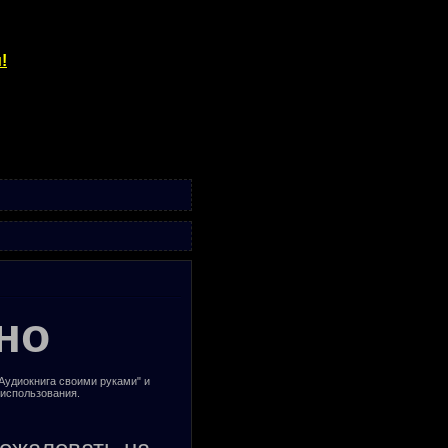
!
но
"Аудиокнига своими руками" и
 использования.