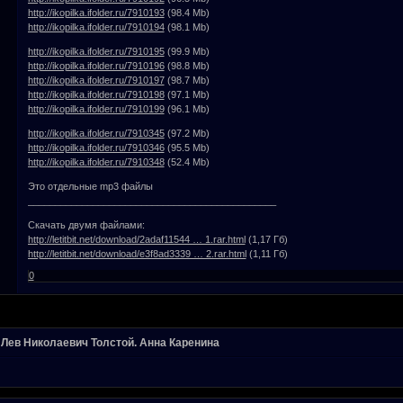
http://ikopilka.ifolder.ru/7910193
(98.4 Mb)
http://ikopilka.ifolder.ru/7910194
(98.1 Mb)
http://ikopilka.ifolder.ru/7910195
(99.9 Mb)
http://ikopilka.ifolder.ru/7910196
(98.8 Mb)
http://ikopilka.ifolder.ru/7910197
(98.7 Mb)
http://ikopilka.ifolder.ru/7910198
(97.1 Mb)
http://ikopilka.ifolder.ru/7910199
(96.1 Mb)
http://ikopilka.ifolder.ru/7910345
(97.2 Mb)
http://ikopilka.ifolder.ru/7910346
(95.5 Mb)
http://ikopilka.ifolder.ru/7910348
(52.4 Mb)
Это отдельные mp3 файлы
______________________________________________
Скачать двумя файлами:
http://letitbit.net/download/2adaf11544 … 1.rar.html
(1,17 Гб)
http://letitbit.net/download/e3f8ad3339 … 2.rar.html
(1,11 Гб)
0
»
Лев Николаевич Толстой. Анна Каренина