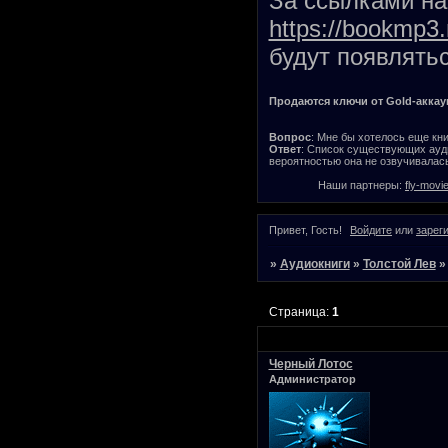
За ссылками на 
https://bookmp3.
будут появлятьс
Продаются ключи от Gold-аккаунт
Вопрос
: Мне бы хотелось еще кни
Ответ
: Список существующих ауди
вероятностью она не озвучивалась
Наши партнеры:
fly-movi
Привет, Гость!
Войдите
или
зарег
»
Аудиокниги
»
Толстой Лев
Страница:
1
Черный Лотос
Администратор