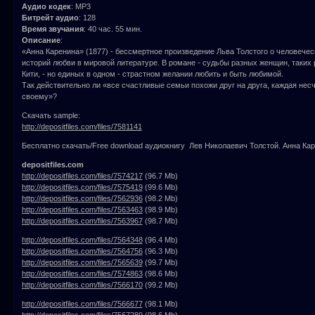
Аудио кодек
: MP3
Битрейт аудио
: 128
Время звучания
: 40 час. 55 мин.
Описание
:
«Анна Каренина» (1877) - бессмертное произведение Льва Толстого о человечес
историй любви в мировой литературе. В романе - судьбы разных женщин, таких 
Кити, - но единых в одном - страстном желании любить и быть любимой.
Так действительно ли «все счастливые семьи похожи друг на друга, каждая нес
своему»?
Скачать sample:
http://depositfiles.com/files/7581141
Бесплатно скачать/Free download аудиокнигу Лев Николаевич Толстой. Анна Кар
depositfiles.com
http://depositfiles.com/files/7574217
(96.7 Mb)
http://depositfiles.com/files/7575419
(99.6 Mb)
http://depositfiles.com/files/7562936
(98.2 Mb)
http://depositfiles.com/files/7563463
(98.9 Mb)
http://depositfiles.com/files/7563967
(98.7 Mb)
http://depositfiles.com/files/7564348
(96.4 Mb)
http://depositfiles.com/files/7564756
(96.3 Mb)
http://depositfiles.com/files/7565639
(99.7 Mb)
http://depositfiles.com/files/7574863
(98.6 Mb)
http://depositfiles.com/files/7566170
(99.2 Mb)
http://depositfiles.com/files/7566677
(98.1 Mb)
http://depositfiles.com/files/7567289
(98.6 Mb)