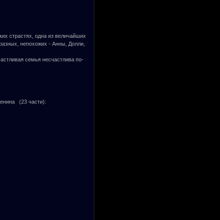
ких страстях, одна из величайших
разных, непохожих - Анны, Долли,
частливая семья несчастлива по-
енина (23 части):