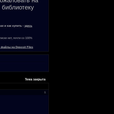
пожаловать на
 библиотеку
ах и как купить -
здесь
списке нет, почти со 100%
 файлы на Deposit Files
Тема закрыта
1