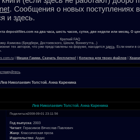
книги (если здесь не работают) добро 
net
. Сообщения о новых поступлениях в
я и здесь.
а depositfiles.com на два часа, шесть часов, сутки, две недели или месяц. О цен
Краткий FAQ
жку Азимова (Бредбери, Достоевского, Шекли, Воннегутта...)
окниг тех авторов, что уже представлены на форуме, находится
здесь
. Если книги в 
.
es.com.ru
|
Мишки Гамми. Скачать бесплатно!
|
Копилка для твоих файлов
|
Храни
истрируйтесь
.
»
Лев Николаевич Толстой. Анна Каренина
Лев Николаевич Толстой. Анна Каренина
Поделиться
2008-09-01 23:11:56
Год выпуска
: 2003
Читает
: Герасимов Вячеслав Павлович
Жанр
: Классическая проза
Издательство
: Ардис