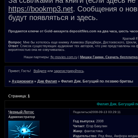
За ссылками на книги (если здесь не
https://bookmp3.net
. Сообщения о нов
будут появляться и здесь.
Продаются ключи от Gold-аккаунта depositfiles.com на два часа, шесть часо
Краткий 
Вопрос
: Мне бы хотелось еще книжку Азимова (Бредбери, Достоевского, Шекли, В
Ответ
: Список существующих аудиокниг тех авторов, что уже представлены на
вероятностью она не озвучивалась.
Наши партнеры:
fly-movies.com.ru
|
Мишки Гамми. Скачать бесплатно
Привет, Гость!
Войдите
или
зарегистрируйтесь
.
»
Аудиокниги
»
Дик Филип
»
Филип Дик. Бегущий по лезвию бритвы
Страница:
1
Филип Дик. Бегущий п
Черный Лотос
Поделиться
2008-09-13 03:29:11
Администратор
Год выпуска
: 2008
Читает
: Егор Бакулин
Жанр
: фантастика
Издательство
: Ред Фиш, Амфора медиа