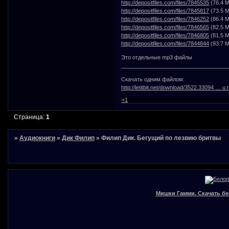
http://depositfiles.com/files/7845535
(76.4 M
http://depositfiles.com/files/7845817
(73.5 M
http://depositfiles.com/files/7846252
(86.4 M
http://depositfiles.com/files/7846565
(82.5 M
http://depositfiles.com/files/7846805
(81.5 M
http://depositfiles.com/files/7844844
(93.7 M
Это отдельные mp3 файлы
___________________________________
Скачать одним файлом:
http://letitbit.net/download/3522.33094 … u.r
+1
Страница:
1
»
Аудиокниги
»
Дик Филип
»
Филип Дик. Бегущий по лезвию бритвы
Мишки Гамми. Скачать бе