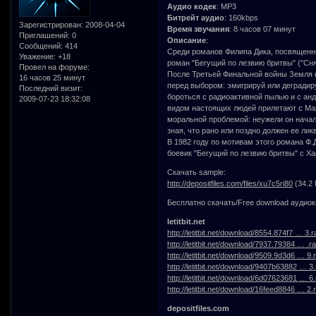
Аудио кодек
: MP3
Битрейт аудио
: 160kbps
Зарегистрирован
: 2008-04-04
Время звучания
: 8 часов 07 минут
Приглашений:
0
Описание
:
Сообщений:
414
Среди романов Филипа Дика, посвященн
Уважение:
+18
роман "Бегущий по лезвию бритвы" ("Сн
Провел на форуме:
После Третьей Финальной войны Земля н
16 часов 25 минут
перед выбором: эмигрируй или деградир
Последний визит:
бороться с радиоактивной пылью и с ан
2009-07-23 18:32:08
видом настоящих людей прилетают с Мар
моральной проблемой: неужели он начал
зная, что рано или поздно должен ее лик
В 1982 году по мотивам этого романа Ф
боевик "Бегущий по лезвию бритвы" с Х
Скачать sample:
http://depositfiles.com/files/xu7c5ri80
(34.2
Бесплатно скачать/Free download аудио
letitbit.net
http://letitbit.net/download/8554.874f7 … 3.r
http://letitbit.net/download/7937.79384 … .ra
http://letitbit.net/download/9509.9d3d6 … 9.r
http://letitbit.net/download/9407b63882 … 3.
http://letitbit.net/download/6d07623681 … 6.
http://letitbit.net/download/16feed8846 … 2.r
depositfiles.com