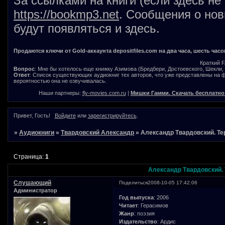
За ссылками на книги (если здесь не
https://bookmp3.net
. Сообщения о нов
будут появляться и здесь.
Продаются ключи от Gold-аккаунта depositfiles.com на два часа, шесть часо
Краткий 
Вопрос
: Мне бы хотелось еще книжку Азимова (Бредбери, Достоевского, Шекли, В
Ответ
: Список существующих аудиокниг тех авторов, что уже представлены на
вероятностью она не озвучивалась.
Наши партнеры:
fly-movies.com.ru
|
Мишки Гамми. Скачать бесплатно
Привет, Гость!
Войдите
или
зарегистрируйтесь
.
»
Аудиокниги
»
Твардовский Александр
»
Александр Твардовский. Тер
Страница:
1
Александр Твардовский. 
Слушающий
Поделиться
2008-10-05 17:42:06
Администратор
Год выпуска
: 2006
Читает
: Герасимов
Жанр
: поэзия
Издательство
: Ардис