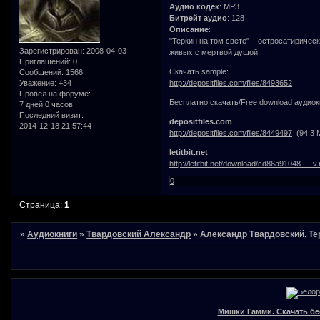
Аудио кодек
: MP3
Битрейт аудио
: 128
Описание
:
"Теркин на том свете" – остросатирическ
Зарегистрирован
: 2008-04-03
живых с мертвой душой.
Приглашений:
0
Скачать sample:
Сообщений:
1566
Уважение:
+34
http://depositfiles.com/files/8493652
Провел на форуме:
Бесплатно скачать/Free download аудиок
7 дней 0 часов
Последний визит:
depositfiles.com
2014-12-18 21:57:44
http://depositfiles.com/files/8449497
(94.3 
letitbit.net
http://letitbit.net/download/cd86a91048 … v.
0
Страница:
1
»
Аудиокниги
»
Твардовский Александр
»
Александр Твардовский. Тер
Мишки Гамми. Скачать бе