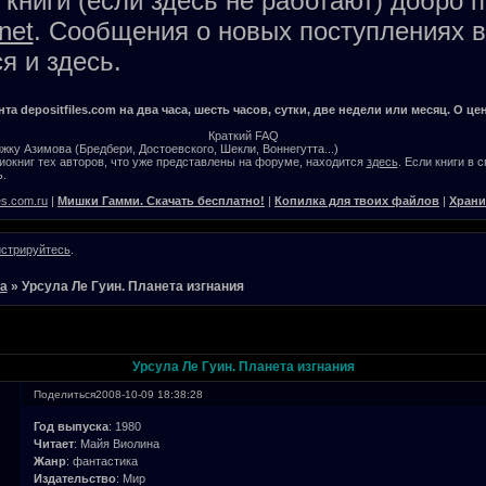
книги (если здесь не работают) добро 
net
. Сообщения о новых поступлениях в
я и здесь.
а depositfiles.com на два часа, шесть часов, сутки, две недели или месяц. О цен
Краткий FAQ
жку Азимова (Бредбери, Достоевского, Шекли, Воннегутта...)
окниг тех авторов, что уже представлены на форуме, находится
здесь
. Если книги в 
.
es.com.ru
|
Мишки Гамми. Скачать бесплатно!
|
Копилка для твоих файлов
|
Храни
истрируйтесь
.
ла
»
Урсула Ле Гуин. Планета изгнания
Урсула Ле Гуин. Планета изгнания
Поделиться
2008-10-09 18:38:28
Год выпуска
: 1980
Читает
: Майя Виолина
Жанр
: фантастика
Издательство
: Мир