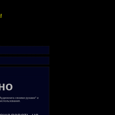
!
но
"Аудиокнига своими руками" и
 использования.