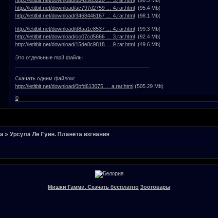
http://letitbit.net/download/ac797d2759 … 4.rar.html
(95.4 Mb)
http://letitbit.net/download/3468446167 … 4.rar.html
(98.1 Mb)
http://letitbit.net/download/d8aa1c8537 … 4.rar.html
(99.3 Mb)
http://letitbit.net/download/cc07cd5666 … 3.rar.html
(92.4 Mb)
http://letitbit.net/download/15de8c9818 … 9.rar.html
(49.6 Mb)
Это отдельные mp3 файлы
______________________________________________
Скачать одним файлом:
http://letitbit.net/download/0bfd613075 … a.rar.html
(505.29 Mb)
0
ла
»
Урсула Ле Гуин. Планета изгнания
Мишки Гамми. Скачать бесплатно
Зоотовары