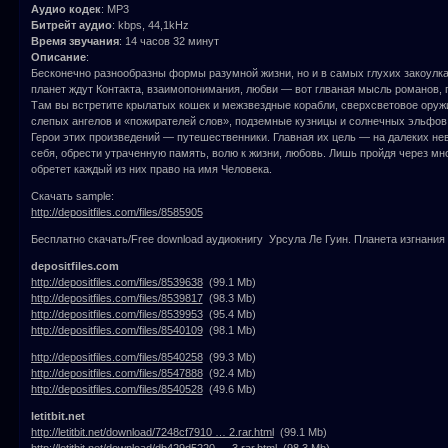
Аудио кодек
: MP3
Битрейт аудио
: kbps, 44,1kHz
Время звучания
: 14 часов 32 минут
Описание
:
Бесконечно разнообразны формы разумной жизни, но и в самых глухих закоулк
планет ждут Контакта, взаимопонимания, любви — вот глваная мысль романов, 
Там вы встретите крылатых кошек и межзвездные корабли, сверхсветовое оруж
слепых ангелов и «пожирателей слов», подземные кузницы и солнечных эльфов и
Герои этих произведений — путешественники. Главная их цель — на далеких н
себя, обрести утраченную память, волю к жизни, любовь. Лишь пройдя через мн
обретет каждый из них право на имя Человека.
Скачать sample:
http://depositfiles.com/files/8585905
Бесплатно скачать/Free download аудиокнигу Урсула Ле Гуин. Планета изгнания
depositfiles.com
http://depositfiles.com/files/8539638
(99.1 Mb)
http://depositfiles.com/files/8539817
(98.3 Mb)
http://depositfiles.com/files/8539953
(95.4 Mb)
http://depositfiles.com/files/8540109
(98.1 Mb)
http://depositfiles.com/files/8540258
(99.3 Mb)
http://depositfiles.com/files/8547888
(92.4 Mb)
http://depositfiles.com/files/8540528
(49.6 Mb)
letitbit.net
http://letitbit.net/download/7248cf7910 … 2.rar.html
(99.1 Mb)
http://letitbit.net/download/db429d5220 … 3.rar.html
(98.3 Mb)