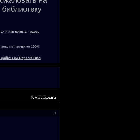
пожаловать на
 библиотеку
ах и как купить -
здесь
списке нет, почти со 100%
 файлы на Deposit Files
Тема закрыта
1