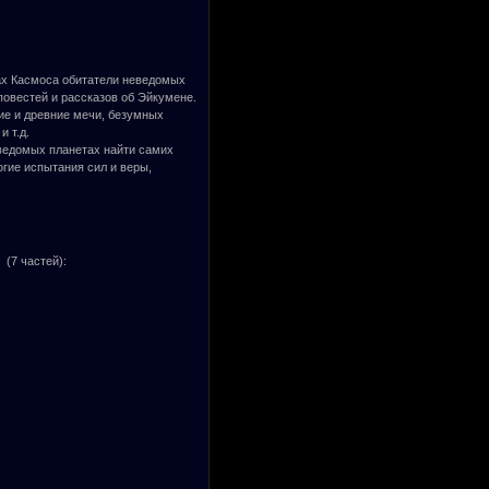
ах Касмоса обитатели неведомых
повестей и рассказов об Эйкумене.
ие и древние мечи, безумных
 т.д.
еведомых планетах найти самих
огие испытания сил и веры,
 (7 частей):