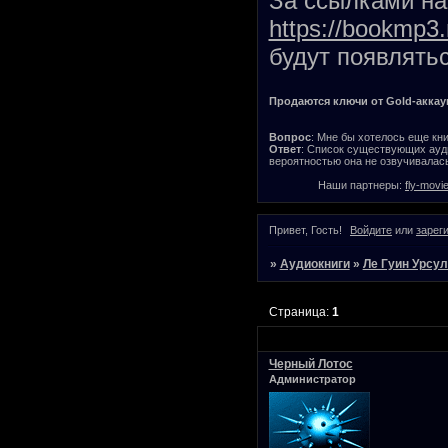
За ссылками на 
https://bookmp3.
будут появлятьс
Продаются ключи от Gold-аккаунт
Вопрос
: Мне бы хотелось еще кни
Ответ
: Список существующих ауди
вероятностью она не озвучивалась
Наши партнеры:
fly-movi
Привет, Гость!
Войдите
или
зарег
»
Аудиокниги
»
Ле Гуин Урсу
Страница:
1
Черный Лотос
Администратор