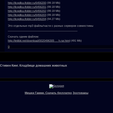
http://ikopilka.ifolder.ru/6456200
(99.18 Mb)
http://ikopilka.ifolder.ru/6456201
(99.18 Mb)
http://ikopilka.ifolder.ru/6456202
(99.18 Mb)
http://ikopilka.ifolder.ru/6456203
(99.18 Mb)
http://ikopilka.ifolder.ru/6456204
(94.27 Mb)
Это отдельные mp3 файлы/части с разных серверов совместимы
______________________________________________
Скачать одним файлом:
http://letitbit.net/download/0020496305 … h.rar.html
(491 Mb)
0
Стивен Кинг. Кладбище домашних животных
Мишки Гамми. Скачать бесплатно
Зоотовары