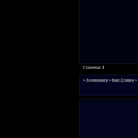
Страница:
1
»
Аудиокниги
»
Кинг Стивен
»