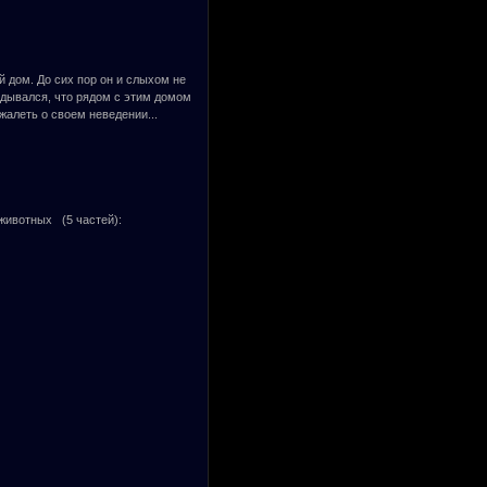
й дом. До сих пор он и слыхом не
адывался, что рядом с этим домом
алеть о своем неведении...
животных (5 частей):