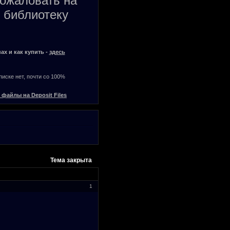
пожаловать на
 библиотеку
ах и как купить -
здесь
списке нет, почти со 100%
 файлы на Deposit Files
Тема закрыта
1