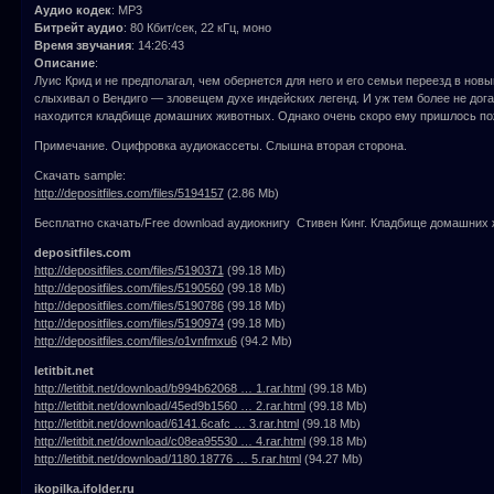
Аудио кодек
: MP3
Битрейт аудио
: 80 Кбит/сек, 22 кГц, моно
Время звучания
: 14:26:43
Описание
:
Луис Крид и не предполагал, чем обернется для него и его семьи переезд в новы
слыхивал о Вендиго — зловещем духе индейских легенд. И уж тем более не дог
находится кладбище домашних животных. Однако очень скоро ему пришлось пож
Примечание. Оцифровка аудиокассеты. Слышна вторая сторона.
Скачать sample:
http://depositfiles.com/files/5194157
(2.86 Mb)
Бесплатно скачать/Free download аудиокнигу Стивен Кинг. Кладбище домашних 
depositfiles.com
http://depositfiles.com/files/5190371
(99.18 Mb)
http://depositfiles.com/files/5190560
(99.18 Mb)
http://depositfiles.com/files/5190786
(99.18 Mb)
http://depositfiles.com/files/5190974
(99.18 Mb)
http://depositfiles.com/files/o1vnfmxu6
(94.2 Mb)
letitbit.net
http://letitbit.net/download/b994b62068 … 1.rar.html
(99.18 Mb)
http://letitbit.net/download/45ed9b1560 … 2.rar.html
(99.18 Mb)
http://letitbit.net/download/6141.6cafc … 3.rar.html
(99.18 Mb)
http://letitbit.net/download/c08ea95530 … 4.rar.html
(99.18 Mb)
http://letitbit.net/download/1180.18776 … 5.rar.html
(94.27 Mb)
ikopilka.ifolder.ru