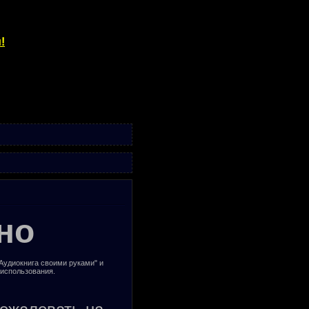
!
но
"Аудиокнига своими руками" и
 использования.