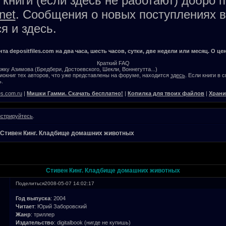
книги (если здесь не работают) добро 
net
. Сообщения о новых поступлениях в
я и здесь.
а depositfiles.com на два часа, шесть часов, сутки, две недели или месяц. О цен
Краткий FAQ
жку Азимова (Бредбери, Достоевского, Шекли, Воннегутта...)
окниг тех авторов, что уже представлены на форуме, находится
здесь
. Если книги в 
.
es.com.ru
|
Мишки Гамми. Скачать бесплатно!
|
Копилка для твоих файлов
|
Храни
истрируйтесь
.
Стивен Кинг. Кладбище домашних животных
Стивен Кинг. Кладбище домашних животных
Поделиться
2008-05-07 14:02:17
Год выпуска
: 2004
Читает
: Юрий Заборовский
Жанр
: триллер
Издательство
: digitalbook (нигде не купишь)