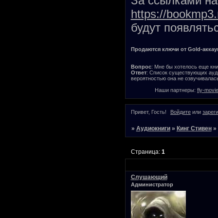
За ссылками на 
https://bookmp3.
будут появлятьс
Продаются ключи от Gold-аккаунт
Вопрос
: Мне бы хотелось еще кни
Ответ
: Список существующих ауди
вероятностью она не озвучивалась
Наши партнеры:
fly-movi
Привет, Гость!
Войдите
или
зарег
»
Аудиокниги
»
Кинг Стивен
»
Страница:
1
Слушающий
Администратор