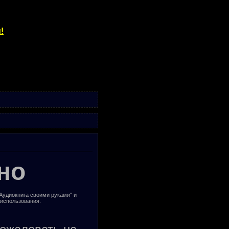
!
но
"Аудиокнига своими руками" и
 использования.