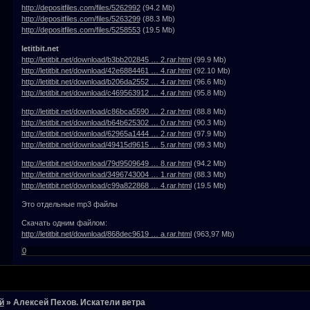
http://depositfiles.com/files/5262992
(94.2 Mb)
http://depositfiles.com/files/5263299
(88.3 Mb)
http://depositfiles.com/files/5258553
(19.5 Mb)
letitbit.net
http://letitbit.net/download/b3bb202845 … 2.rar.html
(99.9 Mb)
http://letitbit.net/download/42e6884461 … 4.rar.html
(92.10 Mb)
http://letitbit.net/download/b206da2552 … 4.rar.html
(96.6 Mb)
http://letitbit.net/download/c469563912 … 4.rar.html
(95.8 Mb)
http://letitbit.net/download/c86bca5590 … 2.rar.html
(88.8 Mb)
http://letitbit.net/download/b64b625302 … 0.rar.html
(90.3 Mb)
http://letitbit.net/download/62965a1444 … 2.rar.html
(97.9 Mb)
http://letitbit.net/download/49415d9615 … 5.rar.html
(99.3 Mb)
http://letitbit.net/download/79d9509649 … 8.rar.html
(94.2 Mb)
http://letitbit.net/download/3496743004 … 1.rar.html
(88.3 Mb)
http://letitbit.net/download/c99a822868 … 4.rar.html
(19.5 Mb)
Это отдельные mp3 файлы
Скачать одним файлом:
http://letitbit.net/download/868dec9619 … a.rar.html
(963,97 Mb)
0
й
»
Алексей Пехов. Искатели ветра