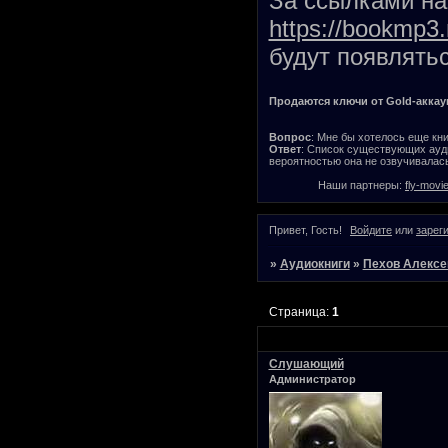
За ссылками на 
https://bookmp3.
будут появлятьс
Продаются ключи от Gold-аккаунт
Вопрос
: Мне бы хотелось еще кни
Ответ
: Список существующих ауди
вероятностью она не озвучивалась
Наши партнеры:
fly-movi
Привет, Гость!
Войдите
или
зарег
»
Аудиокниги
»
Пехов Алексе
Страница:
1
Слушающий
Администратор