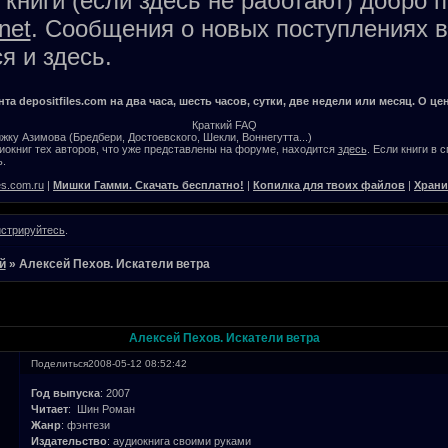
книги (если здесь не работают) добро 
net
. Сообщения о новых поступлениях в
я и здесь.
а depositfiles.com на два часа, шесть часов, сутки, две недели или месяц. О цен
Краткий FAQ
жку Азимова (Бредбери, Достоевского, Шекли, Воннегутта...)
окниг тех авторов, что уже представлены на форуме, находится
здесь
. Если книги в 
.
es.com.ru
|
Мишки Гамми. Скачать бесплатно!
|
Копилка для твоих файлов
|
Храни
истрируйтесь
.
й
»
Алексей Пехов. Искатели ветра
Алексей Пехов. Искатели ветра
Поделиться
2008-05-12 08:52:42
Год выпуска
: 2007
Читает
: Шин Роман
Жанр
: фэнтези
Издательство
: аудиокнига своими руками