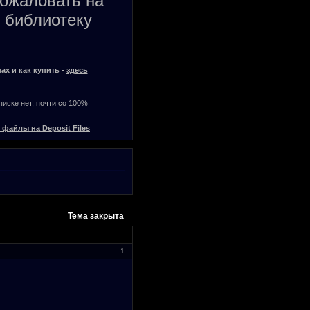
пожаловать на
 библиотеку
ах и как купить -
здесь
списке нет, почти со 100%
 файлы на Deposit Files
Тема закрыта
1