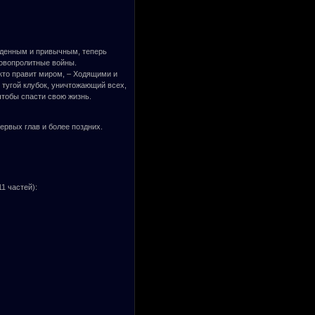
ыденным и привычным, теперь
ровопролитные войны.
кто правит миром, – Ходящими и
 тугой клубок, уничтожающий всех,
чтобы спасти свою жизнь.
рвых глав и более поздних.
1 частей):