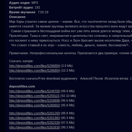
Аудио кодек
: MP3
Битрейт аудио
: 192
Время звучания
: 7:02:18
Описание
:
Мир Хары утратил самое ценное – знание. Все, что тысячелетне назад было об
кажется сказкой. За жалкие крупицы великого искусства прошлого маги ведут к
Самая страшная и беспощадная война вот уже пять веков длится между теми, 
Проклятыми. Тьма и свет, некромантия и целительство сплелись в смертельный
кто посмеет к нему прикоснуться. Нэсс и Лаэн бросают вызов носителям Дара, 
Что станет ставкой в их игре – совесть, любовь, деньги, знания, бессмертие?..
Примечание. Непрофессиональная начитка. Прилагаются два примера: чтение пе
Скачать sample:
http://depositfiles.com/files/5296859
(3.9 Mb)
http://depositfiles.com/files/5296854
(10.3 Mb)
Бесплатно скачать/Free download аудиокнигу Алексей Пехов. Искатели ветра (1
depositfiles.com
http://depositfiles.com/files/5249700
(99.9 Mb)
http://depositfiles.com/files/5259115
(92.10 Mb)
http://depositfiles.com/files/5259898
(96.6 Mb)
http://depositfiles.com/files/5260602
(95.8 Mb)
http://depositfiles.com/files/5261269
(88.8 Mb)
http://depositfiles.com/files/5261983
(90.3 Mb)
http://depositfiles.com/files/5262339
(97.9 Mb)
http://depositfiles.com/files/5262630
(99.3 Mb)