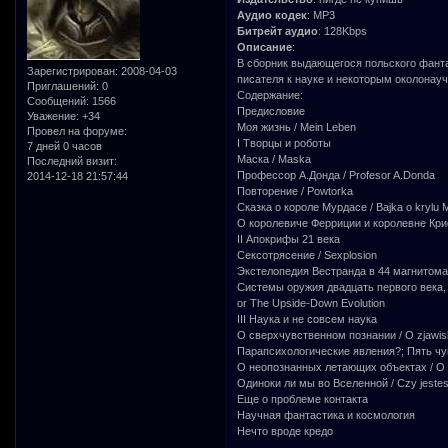
Аудио кодек
: MP3
Битрейт аудио
: 128Kbps
Описание
:
В сборник выдающегося польского фанта
Зарегистрирован
: 2008-04-03
писателя к науке и некоторым околона
Приглашений:
0
Содержание:
Сообщений:
1566
Предисловие
Уважение:
+34
Моя жизнь / Mein Leben
Провел на форуме:
I Творцы и роботы
7 дней 0 часов
Маска / Maska
Последний визит:
Профессор А.Донда / Profesor A.Donda
2014-12-18 21:57:44
Повторение / Powtorka
Сказка о короле Мурдасе / Bajka o krуlu 
О королевиче Ферриции и королевне Криста
II Апокрифы 21 века
Сексотрясение / Sexplosion
Экстелопедия Вестранда в 44 магнитомах
Системы оружия двадцать первого века, 
or The Upside-Down Evolution
III Наука и не совсем наука
О сверхчувственном познании / O zjawi
Парапсихологические явления?; Пять чув
О неопознанных летающих объектах / О «n
Одиноки ли мы во Вселенной / Czy jeste
Еще о проблеме контакта
Научная фантастика и космология
Нечто вроде кредо