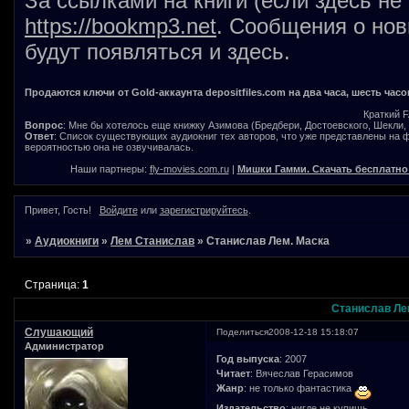
За ссылками на книги (если здесь не
https://bookmp3.net
. Сообщения о нов
будут появляться и здесь.
Продаются ключи от Gold-аккаунта depositfiles.com на два часа, шесть часо
Краткий 
Вопрос
: Мне бы хотелось еще книжку Азимова (Бредбери, Достоевского, Шекли, В
Ответ
: Список существующих аудиокниг тех авторов, что уже представлены на
вероятностью она не озвучивалась.
Наши партнеры:
fly-movies.com.ru
|
Мишки Гамми. Скачать бесплатно
Привет, Гость!
Войдите
или
зарегистрируйтесь
.
»
Аудиокниги
»
Лем Станислав
»
Станислав Лем. Маска
Страница:
1
Станислав Ле
Слушающий
Поделиться
2008-12-18 15:18:07
Администратор
Год выпуска
: 2007
Читает
: Вячеслав Герасимов
Жанр
: не только фантастика
Издательство
: нигде не купишь