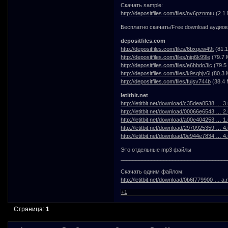
Скачать sample:
http://depositfiles.com/files/nv6pznmtu
(2.1
Бесплатно скачать/Free download аудиок
depositfiles.com
http://depositfiles.com/files/6bxqew49t
(81.1
http://depositfiles.com/files/niq6k99le
(79.7 
http://depositfiles.com/files/e6hbdo3ic
(79.5
http://depositfiles.com/files/k9sqhjv6i
(80.3 
http://depositfiles.com/files/fujsv744b
(38.4 
letitbit.net
http://letitbit.net/download/c35dea8538 … 3.
http://letitbit.net/download/00066e6543 … 2.
http://letitbit.net/download/a00e404253 … 1.
http://letitbit.net/download/2970925359 … 4.
http://letitbit.net/download/0e944e7834 … 4.
Это отдельные mp3 файлы
___________________________________
Скачать одним файлом:
http://letitbit.net/download/0b6f779900 … a.r
+1
Страница:
1