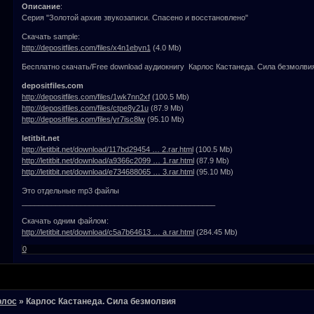
Описание
:
Серия "Золотой архив звукозаписи. Спасено и восстановлено"
Скачать sample:
http://depositfiles.com/files/x4n1ebyn1
(4.0 Mb)
Бесплатно скачать/Free download аудиокнигу Карлос Кастанеда. Сила безмолвия
depositfiles.com
http://depositfiles.com/files/1wk7nn2xf
(100.5 Mb)
http://depositfiles.com/files/ctpe8y21u
(87.9 Mb)
http://depositfiles.com/files/yr7isc8lw
(95.10 Mb)
letitbit.net
http://letitbit.net/download/117bd29454 … 2.rar.html
(100.5 Mb)
http://letitbit.net/download/a9366c2099 … 1.rar.html
(87.9 Mb)
http://letitbit.net/download/e734688065 … 3.rar.html
(95.10 Mb)
Это отдельные mp3 файлы
______________________________________________
Скачать одним файлом:
http://letitbit.net/download/c5a7b64613 … a.rar.html
(284.45 Mb)
0
рлос
»
Карлос Кастанеда. Сила безмолвия