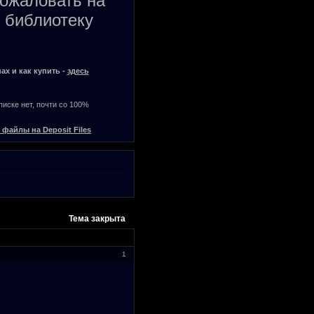
пожаловать на
 библиотеку
ах и как купить -
здесь
списке нет, почти со 100%
 файлы на Deposit Files
Тема закрыта
1