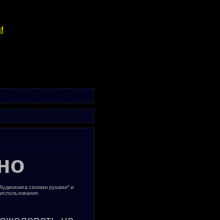
!
но
"Аудиокнига своими руками" и
 использования.