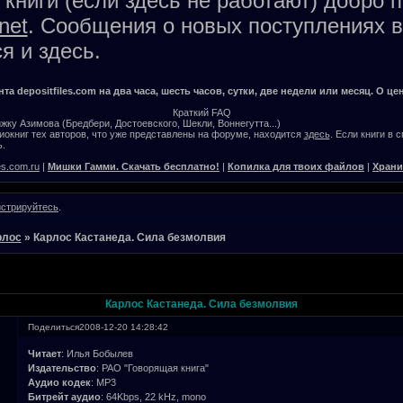
книги (если здесь не работают) добро 
net
. Сообщения о новых поступлениях в
я и здесь.
а depositfiles.com на два часа, шесть часов, сутки, две недели или месяц. О цен
Краткий FAQ
жку Азимова (Бредбери, Достоевского, Шекли, Воннегутта...)
окниг тех авторов, что уже представлены на форуме, находится
здесь
. Если книги в 
.
es.com.ru
|
Мишки Гамми. Скачать бесплатно!
|
Копилка для твоих файлов
|
Храни
истрируйтесь
.
рлос
»
Карлос Кастанеда. Сила безмолвия
Карлос Кастанеда. Сила безмолвия
Поделиться
2008-12-20 14:28:42
Читает
: Илья Бобылев
Издательство
: РАО "Говорящая книга"
Аудио кодек
: MP3
Битрейт аудио
: 64Kbps, 22 kHz, mono