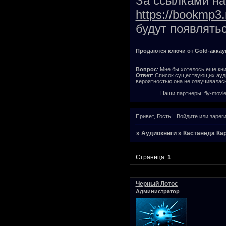
За ссылками на 
https://bookmp3.
будут появлятьс
Продаются ключи от Gold-аккаунт
Вопрос
: Мне бы хотелось еще кни
Ответ
: Список существующих ауди
вероятностью она не озвучивалась
Наши партнеры:
fly-movi
Привет, Гость!
Войдите
или
зарег
»
Аудиокниги
»
Кастанеда Ка
Страница:
1
Черный Лотос
Администратор